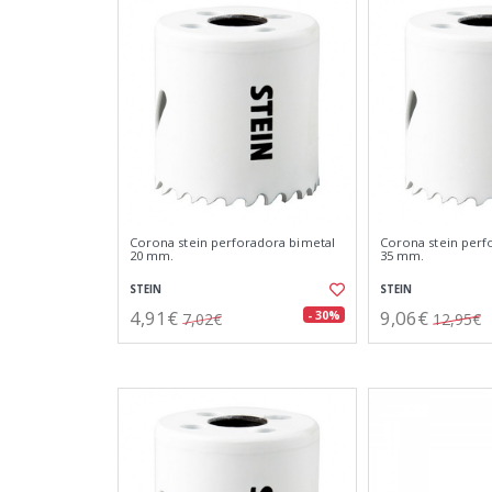
Corona stein perforadora bimetal
Corona stein perf
20 mm.
35 mm.
STEIN
STEIN
4,91€
9,06€
- 30%
7,02€
12,95€