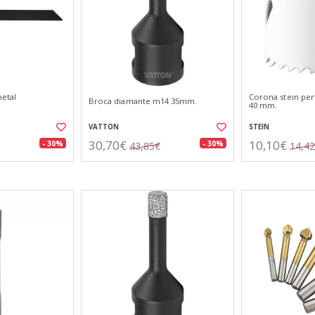
metal
Corona stein per
Broca diamante m14 35mm.
40 mm.
VATTON
STEIN
30,70€
10,10€
- 30%
- 30%
43,85€
14,4