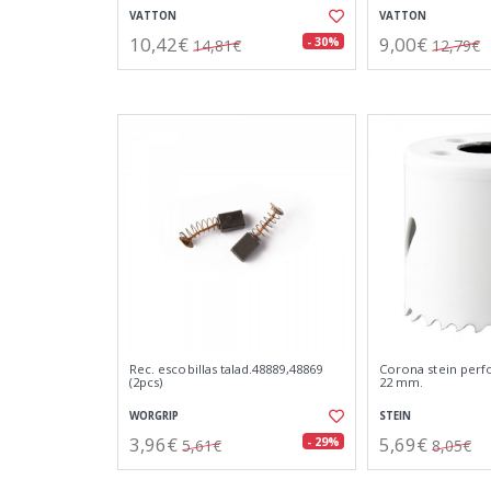
VATTON
VATTON
10,42€
9,00€
- 30%
14,81€
12,79€
Rec. escobillas talad.48889,48869
Corona stein perf
(2pcs)
22 mm.
WORGRIP
STEIN
3,96€
5,69€
- 29%
5,61€
8,05€