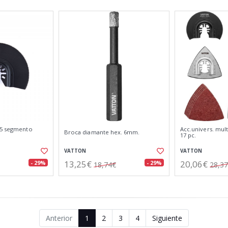
55 segmento
Acc.univers. mult
Broca diamante hex. 6mm.
17 pc.
VATTON
VATTON
13,25€
20,06€
- 29%
- 29%
18,74€
28,3
Anterior
1
2
3
4
Siguiente