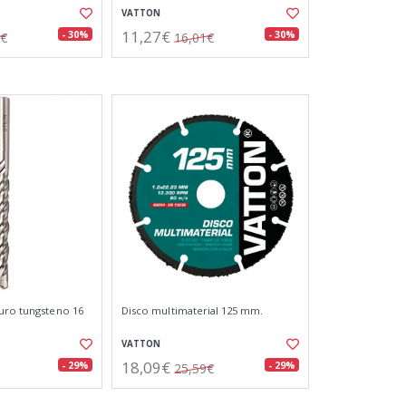
VATTON
11,27€
- 30%
- 30%
1€
16,01€
uro tungsteno 16
Disco multimaterial 125 mm.
VATTON
18,09€
- 29%
- 29%
25,59€