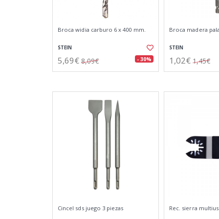
Broca widia carburo 6 x 400 mm.
Broca madera pal
STEIN
STEIN
5,69€
1,02€
- 30%
8,09€
1,45€
Cincel sds juego 3 piezas
Rec. sierra multiu