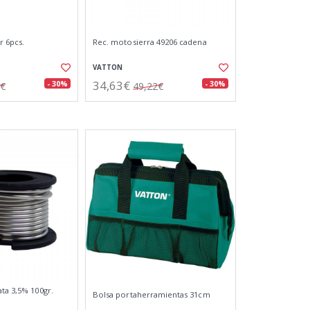
r 6pcs.
Rec. motosierra 49206 cadena
VATTON
34,63€
- 30%
- 30%
1€
49,22€
ta 3,5% 100gr.
Bolsa portaherramientas 31cm