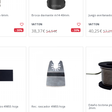
a 6mm.
Broca diamante m14 40mm.
Juego avellanado
VATTON
VATTON
38,37€
40,25€
- 30%
- 30%
54,54€
57,2
Estaño bobina pla
sos 49855 hoja
Rec. rascador 49855 hoja
2mm.