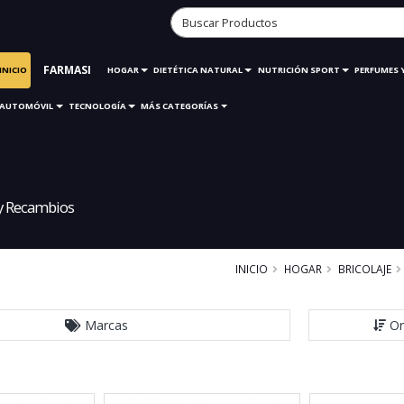
FARMASI
INICIO
HOGAR
DIETÉTICA NATURAL
NUTRICIÓN SPORT
PERFUMES 
AUTOMÓVIL
TECNOLOGÍA
MÁS CATEGORÍAS
 y Recambios
INICIO
HOGAR
BRICOLAJE
Marcas
Or