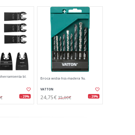
iherramienta bl.
Broca widia-hss-madera 9u.
VATTON
24,75€
- 29%
- 29%
7€
35,00€