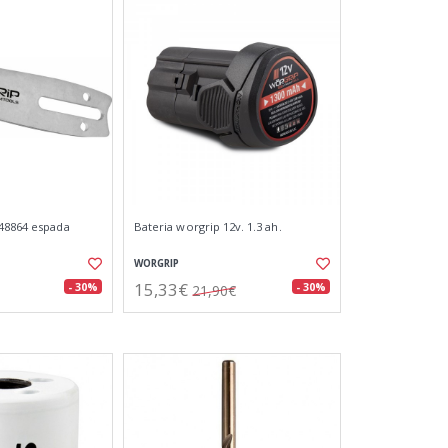
48864 espada
Bateria worgrip 12v. 1.3 ah.
WORGRIP
15,33€
- 30%
- 30%
21,90€