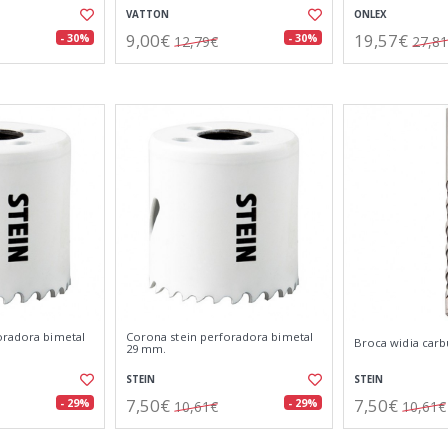
VATTON
ONLEX
9,00€
19,57€
- 30%
- 30%
12,79€
27,8
oradora bimetal
Corona stein perforadora bimetal
Broca widia carb
29 mm.
STEIN
STEIN
7,50€
7,50€
- 29%
- 29%
10,61€
10,61€