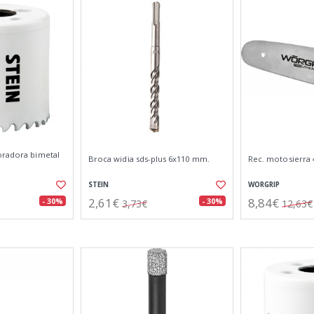
oradora bimetal
Broca widia sds-plus 6x110 mm.
Rec. motosierra 
STEIN
WORGRIP
2,61€
8,84€
- 30%
- 30%
3,73€
12,63€