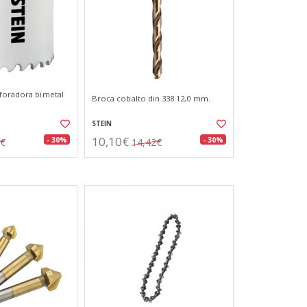
foradora bimetal
Broca cobalto din 338 12,0 mm.
STEIN
10,10€
- 30%
- 30%
2€
14,42€