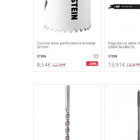
Corona stein perforadora bimetal
Hoja sierra sable 
32 mm.
230x0.9x24(bl.5)
STEIN
STEIN
8,54€
13,91€
- 30%
12,20€
19,87€