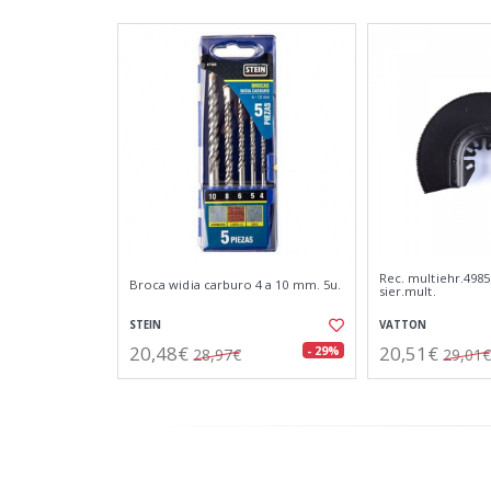
Rec. multiehr.498
Broca widia carburo 4 a 10 mm. 5u.
sier.mult.
STEIN
VATTON
20,48€
20,51€
- 29%
28,97€
29,01€