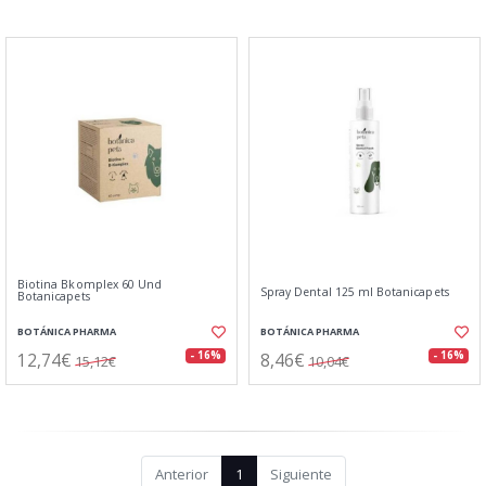
Biotina Bkomplex 60 Und
Spray Dental 125 ml Botanicapets
Botanicapets
BOTÁNICA PHARMA
BOTÁNICA PHARMA
12,74€
8,46€
- 16%
- 16%
15,12€
10,04€
Anterior
1
Siguiente