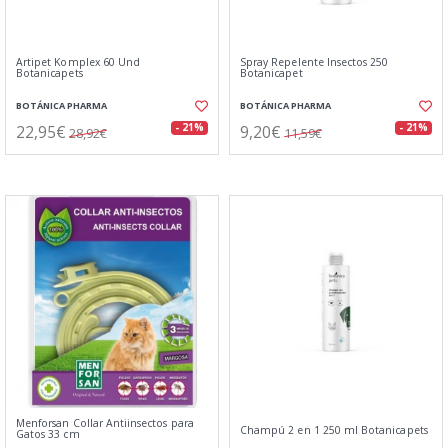
Artipet Komplex 60 Und
Spray Repelente Insectos 250
Botanicapets
Botanicapet
BOTÁNICA PHARMA
BOTÁNICA PHARMA
22,95€
9,20€
- 21%
- 21%
28,92€
11,59€
Menforsan Collar Antiinsectos para
Champú 2 en 1 250 ml Botanicapets
Gatos 33 cm