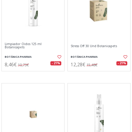
Limpiador Oidos 125 ml
Stress Off 30 Und Botanicapets
Botanicapets
BOTÁNICA PHARMA
BOTÁNICA PHARMA
8,46€
12,28€
- 21%
- 21%
10,73€
15,48€