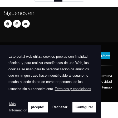
Síguenos en:
Este portal web utiliza cookies propias con finalidad
técnica, y para realizar estadísticas de uso Web, las
cookies se usan para la personalización de anuncios
que en ningún caso hacen identificable al usuario no
Contacto
Aviso Legal
Condiciones de compra
Política de envíos
Política de devolución
Política de Privacidad
recaba ni cede datos de carácter personal de los
Política de Cookies
Sitemap
usuarios sin su conocimiento
Términos y condiciones
© 2026 - Todos los derechos reservados.
Más
¡Acepto!
Rechazar
Configurar
Información