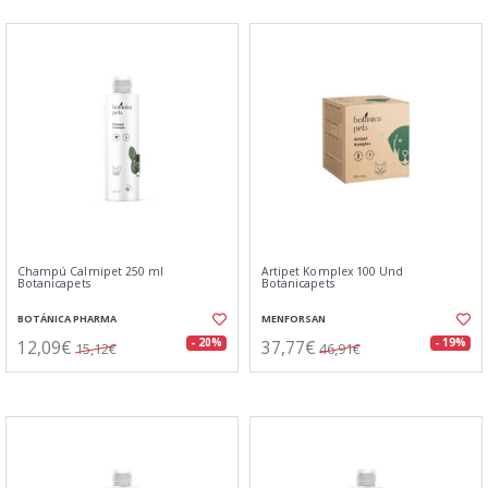
Champú Calmipet 250 ml
Artipet Komplex 100 Und
Botanicapets
Botanicapets
BOTÁNICA PHARMA
MENFORSAN
12,09€
37,77€
- 20%
- 19%
15,12€
46,91€