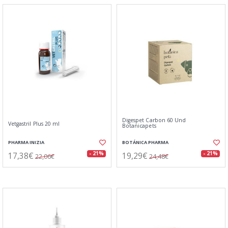
Digespet Carbon 60 Und
Vetgastril Plus 20 ml
Botanicapets
PHARMA INIZIA
BOTÁNICA PHARMA
17,38€
19,29€
- 21%
- 21%
22,06€
24,48€