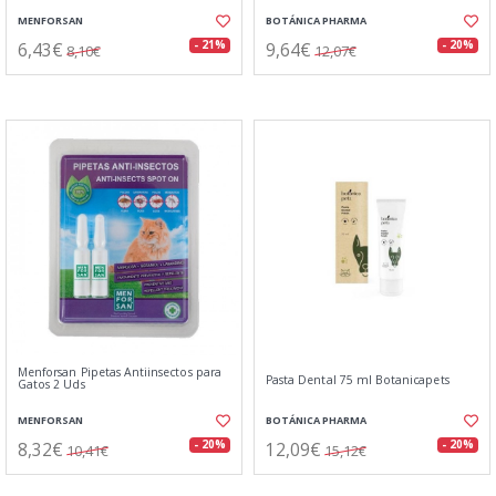
MENFORSAN
BOTÁNICA PHARMA
6,43€
9,64€
- 21%
- 20%
8,10€
12,07€
Menforsan Pipetas Antiinsectos para
Pasta Dental 75 ml Botanicapets
Gatos 2 Uds
MENFORSAN
BOTÁNICA PHARMA
8,32€
12,09€
- 20%
- 20%
10,41€
15,12€