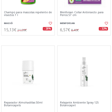
Champú para mascotas repelente de
Menforsan Collar Antiinsecto para
insectos 1 l
Perros 57 cm
MASSÓ
MENFORSAN
15,13€
6,57€
- 28%
- 22%
21,09€
8,40€
Reparador Almohadillas 50ml
Relajante Ambiente Spray 125
Botanicapets
Botanicapet