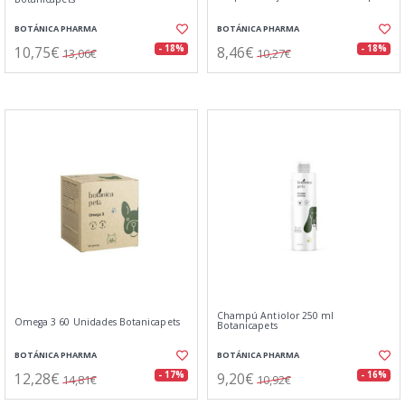
BOTÁNICA PHARMA
BOTÁNICA PHARMA
10,75€
8,46€
- 18%
- 18%
13,06€
10,27€
Champú Antiolor 250 ml
Omega 3 60 Unidades Botanicapets
Botanicapets
BOTÁNICA PHARMA
BOTÁNICA PHARMA
12,28€
9,20€
- 17%
- 16%
14,81€
10,92€