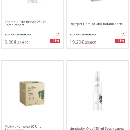
Champú Pelo Blanco 250 ml
Digespet Flora 30 Und Botanicapets
Botanicapets
BOTÁNICA PHARMA
BOTÁNICA PHARMA
9,20€
19,29€
- 18%
- 18%
11,26€
23,60€
Multivit Komplex 60 Und
Limpiador Ojos 125 ml Botanicapets
Botanicapets