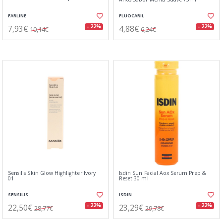
FARLINE
FLUOCARIL
7,93€
4,88€
- 22%
- 22%
10,14€
6,24€
Sensilis Skin Glow Highlighter Ivory
Isdin Sun Facial Aox Serum Prep &
01
Reset 30 ml
SENSILIS
ISDIN
22,50€
23,29€
- 22%
- 22%
28,77€
29,78€