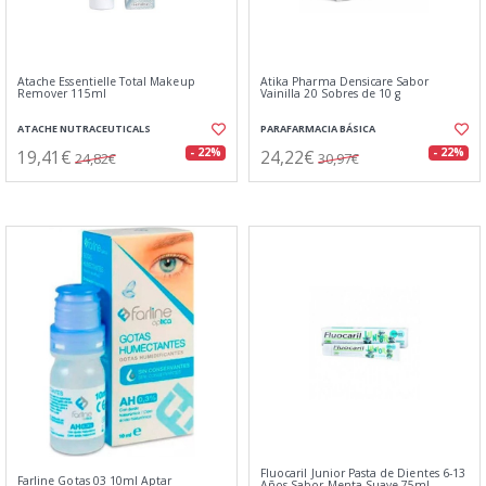
Atache Essentielle Total Makeup
Atika Pharma Densicare Sabor
Remover 115ml
Vainilla 20 Sobres de 10 g
ATACHE NUTRACEUTICALS
PARAFARMACIA BÁSICA
19,41€
24,22€
- 22%
- 22%
24,82€
30,97€
Fluocaril Junior Pasta de Dientes 6-13
Farline Gotas 03 10ml Aptar
Años Sabor Menta Suave 75ml