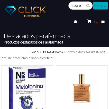
Powered
by
Tra
Destacados parafarmacia
Productos destacados de Parafarmacia
INICIO
PARAFARMACIA
DESTACADOS PARAFARMACIA
Total de productos disponibles
1673