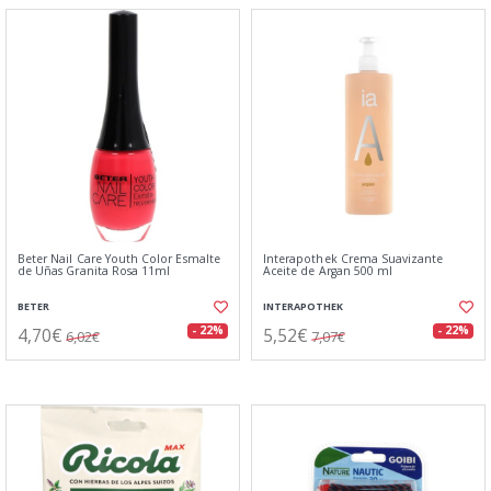
Beter Nail Care Youth Color Esmalte
Interapothek Crema Suavizante
de Uñas Granita Rosa 11ml
Aceite de Argan 500 ml
BETER
INTERAPOTHEK
4,70€
5,52€
- 22%
- 22%
6,02€
7,07€