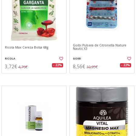
Goibi Pulsera de Citronella Nature
Ricola Max Cereza Bolsa 68g
Nautic X3
RICOLA
GOIBI
3,72€
8,56€
- 22%
- 22%
4,76€
10,95€