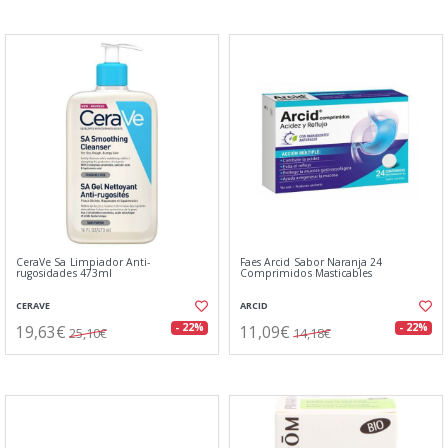
CeraVe Sa Limpiador Anti-
Faes Arcid Sabor Naranja 24
rugosidades 473ml
Comprimidos Masticables
CERAVE
ARCID
19,63€
11,09€
- 22%
- 22%
25,10€
14,18€