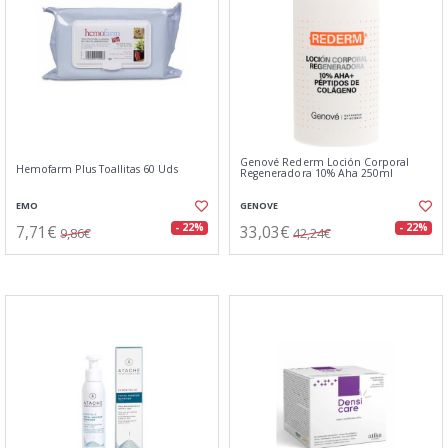
Genové Rederm Loción Corporal
Hemofarm Plus Toallitas 60 Uds
Regeneradora 10% Aha 250ml
EMO
GENOVE
7,71€
33,03€
- 22%
- 22%
9,86€
42,24€