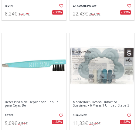
ISDIN
LA ROCHE POSAY
8,24€
22,43€
- 22%
- 22%
10,54€
28,69€
Beter Pinza de Depilar con Cepillo
Mordedor Silicona Didactico
para Cejas Be
Suavinex +6 Meses 1 Unidad Etapa 3
BETER
SUAVINEX
5,09€
11,33€
- 22%
- 22%
6,51€
14,49€