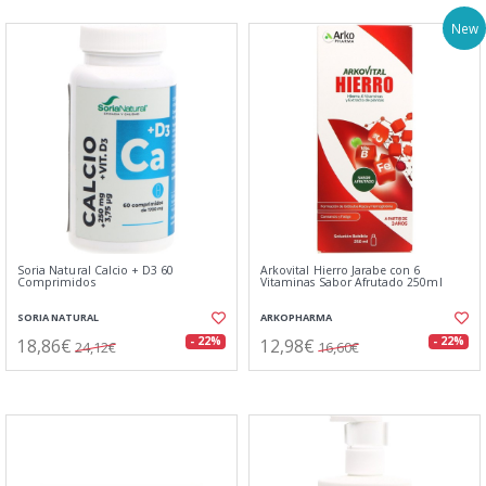
New
Soria Natural Calcio + D3 60
Arkovital Hierro Jarabe con 6
Comprimidos
Vitaminas Sabor Afrutado 250ml
SORIA NATURAL
ARKOPHARMA
18,86€
12,98€
- 22%
- 22%
24,12€
16,60€