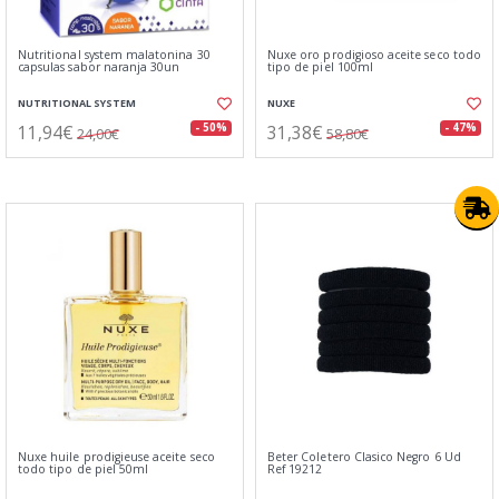
Nutritional system malatonina 30
Nuxe oro prodigioso aceite seco todo
capsulas sabor naranja 30un
tipo de piel 100ml
NUTRITIONAL SYSTEM
NUXE
11,94€
31,38€
- 50%
- 47%
24,00€
58,80€
Nuxe huile prodigieuse aceite seco
Beter Coletero Clasico Negro 6 Ud
todo tipo de piel 50ml
Ref 19212