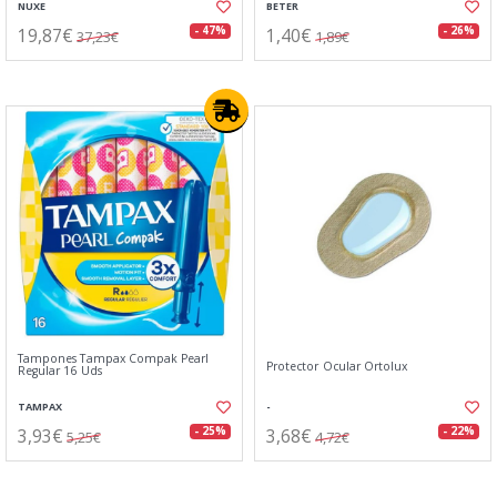
NUXE
BETER
19,87€
1,40€
- 47%
- 26%
37,23€
1,89€
Tampones Tampax Compak Pearl
Protector Ocular Ortolux
Regular 16 Uds
TAMPAX
-
3,93€
3,68€
- 25%
- 22%
5,25€
4,72€