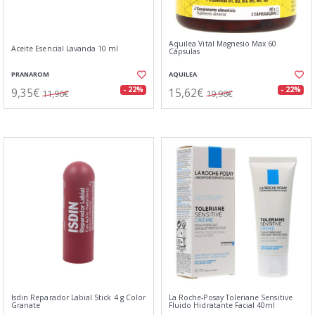
Aquilea Vital Magnesio Max 60
Aceite Esencial Lavanda 10 ml
Cápsulas
PRANAROM
AQUILEA
9,35€
15,62€
- 22%
- 22%
11,96€
19,98€
Isdin Reparador Labial Stick 4 g Color
La Roche-Posay Toleriane Sensitive
Granate
Fluido Hidratante Facial 40ml