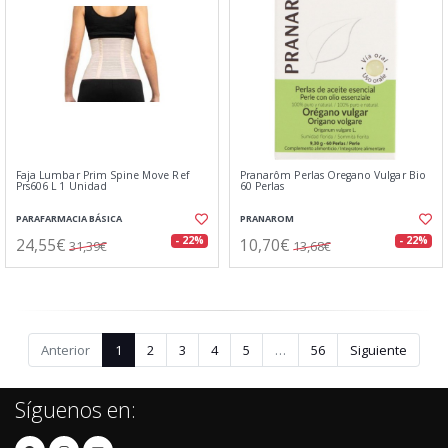
Faja Lumbar Prim Spine Move Ref
Pranarôm Perlas Oregano Vulgar Bio
Prs606 L 1 Unidad
60 Perlas
PARAFARMACIA BÁSICA
PRANAROM
24,55€
10,70€
- 22%
- 22%
31,39€
13,68€
Anterior
1
2
3
4
5
…
56
Siguiente
Síguenos en: