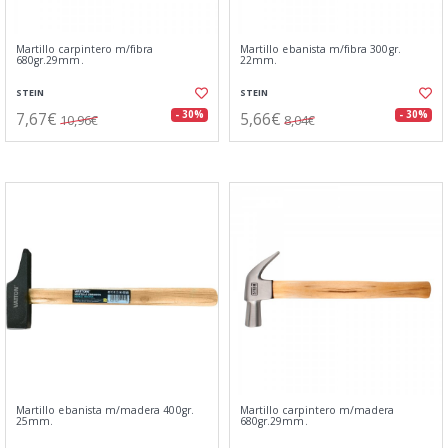
Martillo carpintero m/fibra
Martillo ebanista m/fibra 300gr.
680gr.29mm.
22mm.
STEIN
STEIN
7,67€
5,66€
- 30%
- 30%
10,96€
8,04€
Martillo ebanista m/madera 400gr.
Martillo carpintero m/madera
25mm.
680gr.29mm.