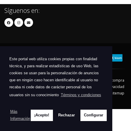
Síguenos en:
Este portal web utiliza cookies propias con finalidad
técnica, y para realizar estadísticas de uso Web, las
cookies se usan para la personalización de anuncios
que en ningún caso hacen identificable al usuario no
Contacto
Aviso Legal
Condiciones de compra
Política de envíos
Política de devolución
Política de Privacidad
recaba ni cede datos de carácter personal de los
Política de Cookies
Sitemap
usuarios sin su conocimiento
Términos y condiciones
© 2026 - Todos los derechos reservados.
Más
¡Acepto!
Rechazar
Configurar
Información