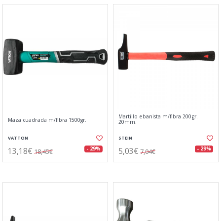
Martillo ebanista m/fibra 200gr.
Maza cuadrada m/fibra 1500gr.
20mm.
VATTON
STEIN
13,18€
5,03€
- 29%
- 29%
18,45€
7,04€