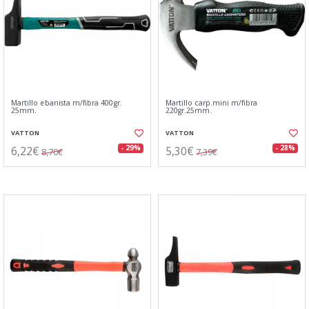
Martillo ebanista m/fibra 400gr.
Martillo carp.mini m/fibra
25mm.
220gr.25mm.
VATTON
VATTON
6,22€
5,30€
- 29%
- 28%
8,70€
7,39€