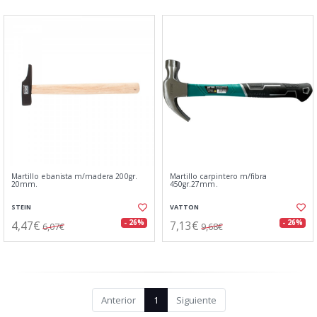
Martillo ebanista m/madera 200gr.
Martillo carpintero m/fibra
20mm.
450gr.27mm.
STEIN
VATTON
4,47€
7,13€
- 26%
- 26%
6,07€
9,68€
Anterior
1
Siguiente