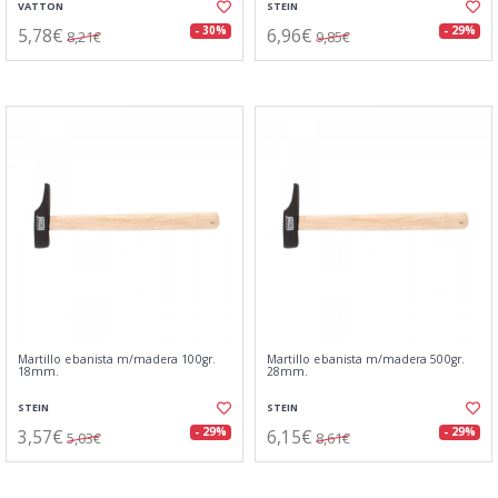
VATTON
STEIN
5,78€
6,96€
- 30%
- 29%
8,21€
9,85€
Martillo ebanista m/madera 100gr.
Martillo ebanista m/madera 500gr.
18mm.
28mm.
STEIN
STEIN
3,57€
6,15€
- 29%
- 29%
5,03€
8,61€