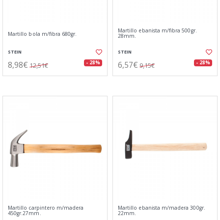
Martillo ebanista m/fibra 500gr.
Martillo bola m/fibra 680gr.
28mm.
STEIN
STEIN
8,98€
6,57€
- 28%
- 28%
12,51€
9,15€
Martillo carpintero m/madera
Martillo ebanista m/madera 300gr.
450gr.27mm.
22mm.