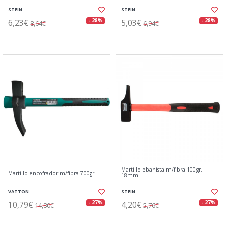
STEIN
STEIN
6,23€
5,03€
- 28%
- 28%
8,64€
6,94€
Martillo ebanista m/fibra 100gr.
Martillo encofrador m/fibra 700gr.
18mm.
VATTON
STEIN
10,79€
4,20€
- 27%
- 27%
14,80€
5,76€