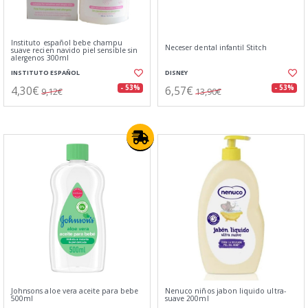
Instituto español bebe champu
Neceser dental infantil Stitch
suave recien navido piel sensible sin
alergenos 300ml
INSTITUTO ESPAÑOL
DISNEY
4,30€
6,57€
- 53%
- 53%
9,12€
13,90€
Johnsons aloe vera aceite para bebe
Nenuco niños jabon liquido ultra-
500ml
suave 200ml