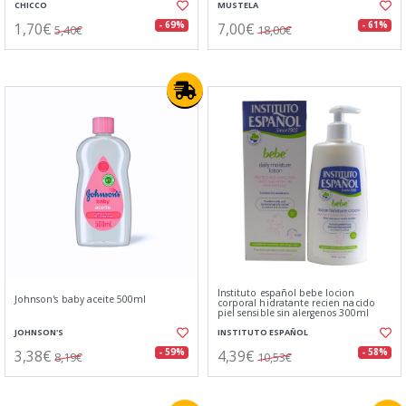
CHICCO
MUSTELA
1,70€
7,00€
- 69%
- 61%
5,40€
18,00€
Instituto español bebe locion
Johnson's baby aceite 500ml
corporal hidratante recien nacido
piel sensible sin alergenos 300ml
JOHNSON'S
INSTITUTO ESPAÑOL
3,38€
4,39€
- 59%
- 58%
8,19€
10,53€