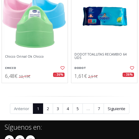
DODOT TOALLITAS RECAMBIO 64
Chicco Orinal Ok Chicco
UDS
CHICCO
DODOT
6,48€
1,61€
- 36%
- 36%
10,13€
2,51€
Anterior
1
2
3
4
5
…
7
Siguiente
Síguenos en: