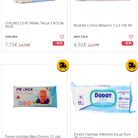
CHELINO LOVE PAÑAL TALLA 3 BOLSA
Mustela Crema Bálsamo 1,2,3 100 Ml.
36UD
CHELINO
MUSTELA
7,75€
6,92€
- 46%
- 45%
14,30€
12,67€
Dodot Toallitas Infantiles Aqua Pure
Prevex toallitas Baby Dermo 72 uds
48 Unidades