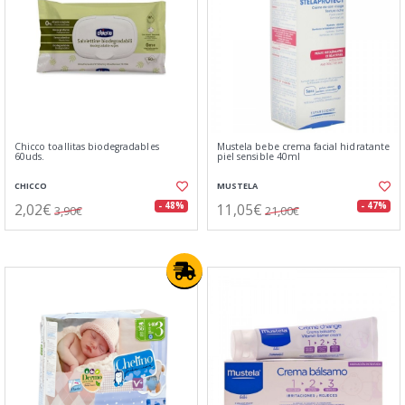
Chicco toallitas biodegradables
Mustela bebe crema facial hidratante
60uds.
piel sensible 40ml
CHICCO
MUSTELA
2,02€
11,05€
- 48%
- 47%
3,90€
21,00€