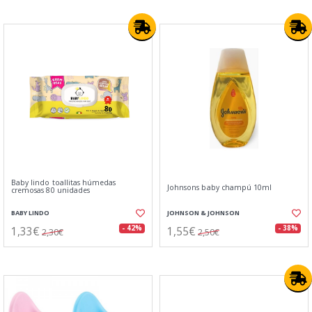
Baby lindo toallitas húmedas
Johnsons baby champú 10ml
cremosas 80 unidades
BABY LINDO
JOHNSON & JOHNSON
1,33€
1,55€
- 42%
- 38%
2,30€
2,50€