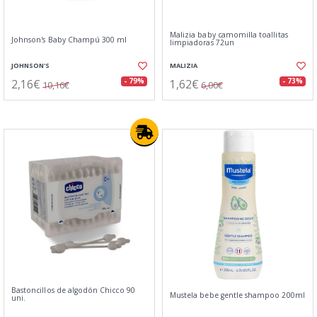
Malizia baby camomilla toallitas
Johnson's Baby Champú 300 ml
limpiadoras 72un
JOHNSON'S
MALIZIA
2,16€
1,62€
- 79%
- 73%
10,16€
6,00€
Bastoncillos de algodón Chicco 90
Mustela bebe gentle shampoo 200ml
uni.