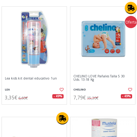
Oferta
CHELINO LOVE Pañales Talla 5 30
Lea kids kit dental educativo 1un
Uds. 13-18 Kg
LEA
CHELINO
3,35€
7,79€
- 49%
- 49%
6,60€
15,30€