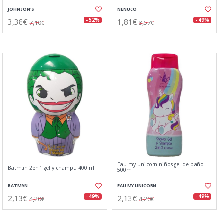
JOHNSON'S
NENUCO
3,38€
1,81€
- 52%
- 49%
7,10€
3,57€
Eau my unicorn niños gel de baño
Batman 2en1 gel y champu 400ml
500ml
BATMAN
EAU MY UNICORN
2,13€
2,13€
- 49%
- 49%
4,20€
4,20€