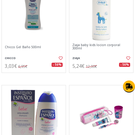
Ziaja baby kids locion corporal
Chicco Gel Baño 500ml
300ml
CHICCO
ZIAJA
3,03€
5,24€
- 56%
- 56%
6,95€
12,00€