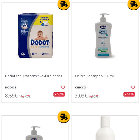
Dodot toallitas sensitive 4 unidades
Chicco Shampoo 500ml
DODOT
CHICCO
8,59€
3,03€
- 57%
- 56%
19,75€
6,95€