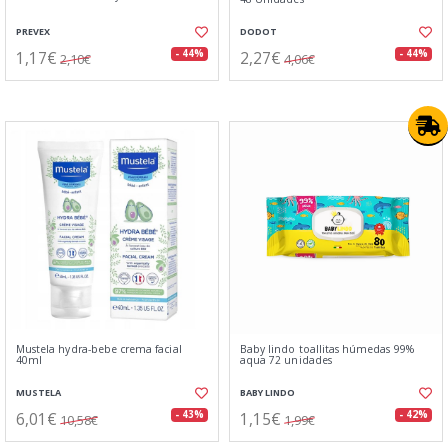
PREVEX
DODOT
1,17€
2,27€
- 44%
- 44%
2,10€
4,06€
Mustela hydra-bebe crema facial
Baby lindo toallitas húmedas 99%
40ml
aqua 72 unidades
MUSTELA
BABY LINDO
6,01€
1,15€
- 43%
- 42%
10,58€
1,99€