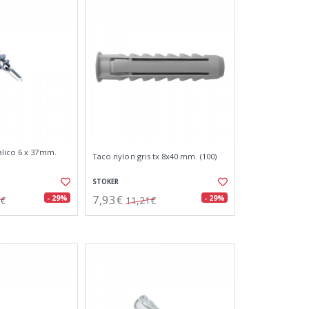
lico 6 x 37mm.
Taco nylon gris tx 8x40 mm. (100)
STOKER
7,93€
- 29%
- 29%
1€
11,21€