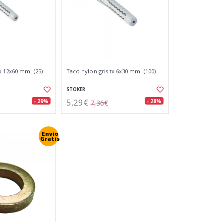
x 12x60 mm. (25)
Taco nylon gris tx 6x30 mm. (100)
STOKER
5,29€
- 29%
- 28%
7,36€
Envío
Gratis