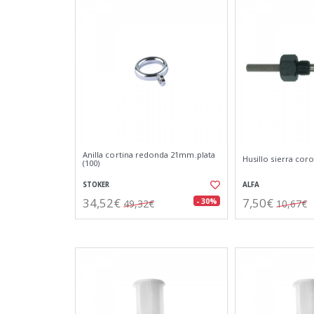
Anilla cortina redonda 21mm.plata
Husillo sierra cor
(100)
STOKER
ALFA
34,52€
7,50€
- 30%
49,32€
10,67€