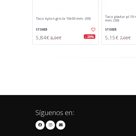
Taco pladur pl.10
Taco nylon gris tx 10x50 mm. (50)
mm. (50)
STOKER
STOKER
5,84€
5,15€
- 28%
8,06€
7,06€
Síguenos en: