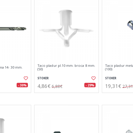
Taco pladur pl.10 mm. broca 8 mm.
Taco pladur meta
ona 14- 30 mm.
(50)
(100)
STOKER
STOKER
4,86€
19,31€
- 30%
- 29%
6,88€
27,3