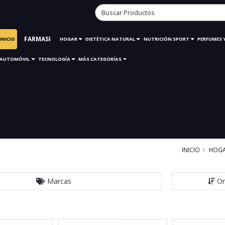
FARMASI
INICIO
HOGAR
DIETÉTICA NATURAL
NUTRICIÓN SPORT
PERFUMES 
AUTOMÓVIL
TECNOLOGÍA
MÁS CATEGORÍAS
INICIO
HOG
Marcas
Or