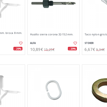
 mm. broca 8 mm.
Husillo sierra corona 32-152 mm.
Taco nylon gris t
ALFA
STOKER
10,89€
6,67€
- 29%
- 29%
15,25€
9,34€