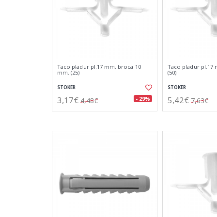
Taco pladur pl.17 mm. broca 10
Taco pladur pl.17
mm. (25)
(50)
STOKER
STOKER
3,17€
5,42€
- 29%
4,48€
7,63€