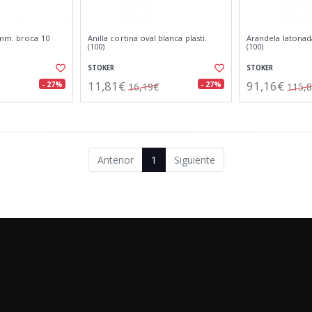
 mm. broca 10
Anilla cortina oval blanca plasti.
Arandela latona
(100)
(100)
STOKER
STOKER
11,81€
91,16€
- 27%
- 27%
16,19€
115,
Anterior
1
Siguiente