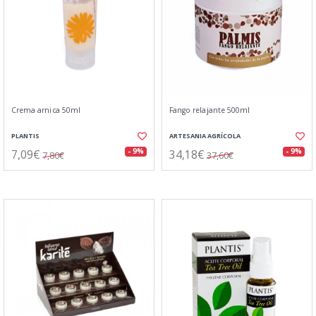
Crema arnica 50ml
Fango relajante 500ml
PLANTIS
ARTESANIA AGRÍCOLA
7,09€
34,18€
- 9%
- 9%
7,80€
37,60€