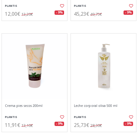
PLANTIS
PLANTIS
12,00€
45,23€
- 9%
- 9%
13,20€
49,75€
Crema pies secos 200ml
Leche corporal oliva 500 ml
PLANTIS
PLANTIS
11,91€
25,73€
- 9%
- 9%
13,10€
28,30€