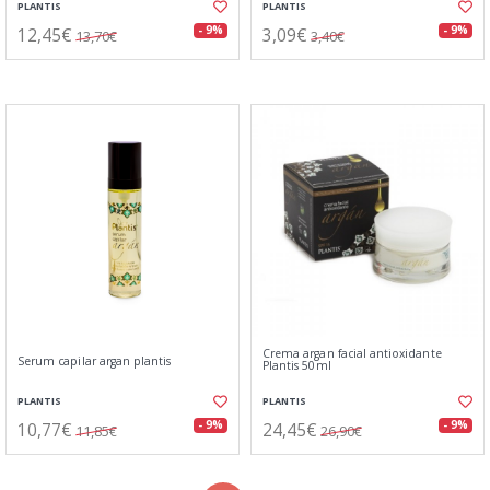
PLANTIS
PLANTIS
12,45€
3,09€
- 9%
- 9%
13,70€
3,40€
Crema argan facial antioxidante
Serum capilar argan plantis
Plantis 50ml
PLANTIS
PLANTIS
10,77€
24,45€
- 9%
- 9%
11,85€
26,90€