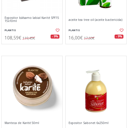
Expositor bálsamo labial Karité SPF15
aceite tea tree oil (aceite bactericida)
15x10ml
PLANTIS
PLANTIS
108,59€
16,00€
- 9%
- 9%
119,45€
17,60€
Manteca de Karité 50ml
Expositor Sabonet 6x250ml