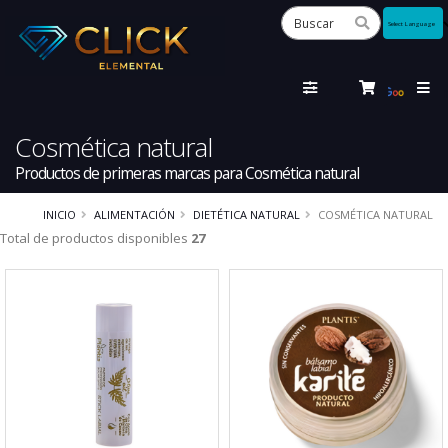
Powered
by
Tra
Cosmética natural
Productos de primeras marcas para Cosmética natural
INICIO
ALIMENTACIÓN
DIETÉTICA NATURAL
COSMÉTICA NATURAL
Total de productos disponibles
27