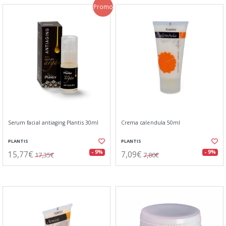
Promo
Serum facial antiaging Plantis 30ml
Crema calendula 50ml
PLANTIS
PLANTIS
15,77€
7,09€
- 9%
- 9%
17,35€
7,80€