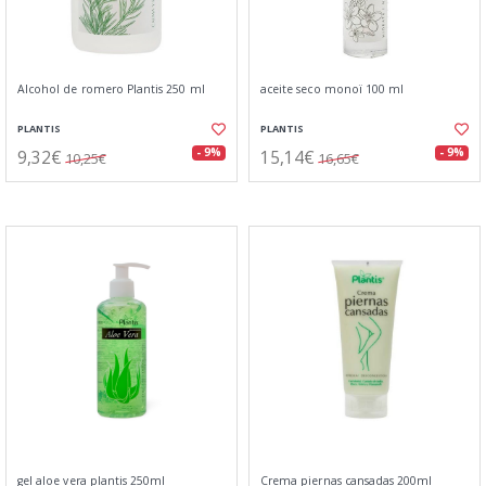
Alcohol de romero Plantis 250 ml
aceite seco monoï 100 ml
PLANTIS
PLANTIS
9,32€
15,14€
- 9%
- 9%
10,25€
16,65€
gel aloe vera plantis 250ml
Crema piernas cansadas 200ml