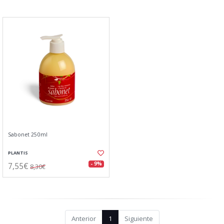
Sabonet 250ml
PLANTIS
7,55€
- 9%
8,30€
Anterior
1
Siguiente