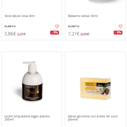
Stick labial oliva 4ml
Bálsamo labial 10ml
PLANTIS
PLANTIS
3,86€
7,27€
- 9%
- 9%
4,25€
8,00€
Leche limpiadora argan plantis
Jabón glicerina con aceite de coco
250ml
plantis