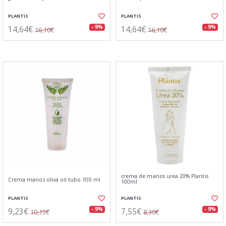
PLANTIS
PLANTIS
14,64€
14,64€
- 9%
- 9%
16,10€
16,10€
crema de manos urea 20% Plantis
Crema manos oliva oil tubo 100 ml
100ml
PLANTIS
PLANTIS
9,23€
7,55€
- 9%
- 9%
10,15€
8,30€