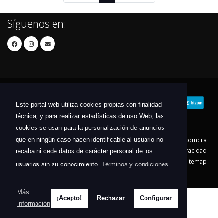
Síguenos en:
Este portal web utiliza cookies propias con finalidad
técnica, y para realizar estadísticas de uso Web, las
cookies se usan para la personalización de anuncios
que en ningún caso hacen identificable al usuario no
Contacto
Aviso Legal
Condiciones de compra
Política de envíos
Política de devolución
Política de Privacidad
recaba ni cede datos de carácter personal de los
Política de Cookies
Sitemap
usuarios sin su conocimiento
Términos y condiciones
© 2026 - Todos los derechos reservados.
Más
¡Acepto!
Rechazar
Configurar
Información