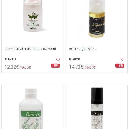
Crema facial hidratante oliva 50ml
Aceite argan 30ml
PLANTIS
PLANTIS
12,32€
14,73€
- 9%
- 9%
13,55€
16,20€