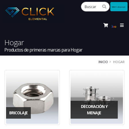
Powered
by
Tra
Hogar
Productos de primeras marcas para Hogar
INICIO
HOGAR
DECORACIÓN Y
BRICOLAJE
MENAJE