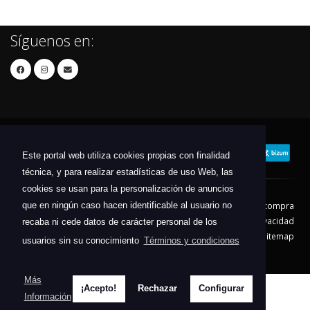
Síguenos en:
Este portal web utiliza cookies propias con finalidad
técnica, y para realizar estadísticas de uso Web, las
cookies se usan para la personalización de anuncios
que en ningún caso hacen identificable al usuario no
Contacto
Aviso Legal
Condiciones de compra
Política de envíos
Política de devolución
Política de Privacidad
recaba ni cede datos de carácter personal de los
Política de Cookies
Sitemap
usuarios sin su conocimiento
Términos y condiciones
© 2026 - Todos los derechos reservados.
Más
¡Acepto!
Rechazar
Configurar
Información