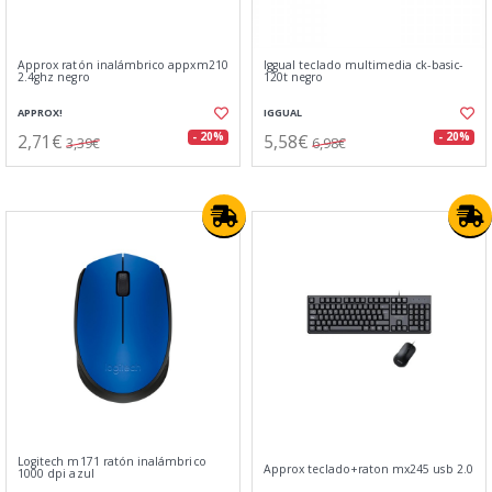
Approx ratón inalámbrico appxm210
Iggual teclado multimedia ck-basic-
2.4ghz negro
120t negro
APPROX!
IGGUAL
2,71€
5,58€
- 20%
- 20%
3,39€
6,98€
Logitech m171 ratón inalámbrico
Approx teclado+raton mx245 usb 2.0
1000 dpi azul