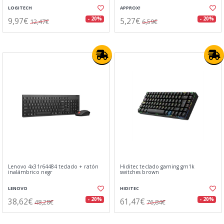
LOGITECH
APPROX!
9,97€
5,27€
- 20%
- 20%
12,47€
6,59€
Lenovo 4x31r64484 teclado + ratón
Hiditec teclado gaming gm1k
inalámbrico negr
switches brown
LENOVO
HIDITEC
38,62€
61,47€
- 20%
- 20%
48,28€
76,84€