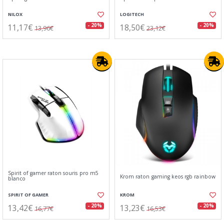
NILOX
LOGITECH
11,17€
18,50€
- 20%
- 20%
13,96€
23,12€
Spirit of gamer raton souris pro m5
Krom raton gaming keos rgb rainbow
blanco
SPIRIT OF GAMER
KROM
13,42€
13,23€
- 20%
- 20%
16,77€
16,53€