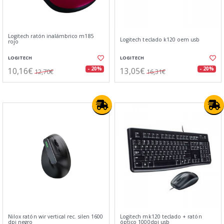
Logitech ratón inalámbrico m185
Logitech teclado k120 oem usb
rojo
LOGITECH
LOGITECH
10,16€
13,05€
- 20%
- 20%
12,70€
16,31€
Nilox ratón wir vertical rec. silen 1600
Logitech mk120 teclado + ratón
dpi negro
óptico 1000dpi usb