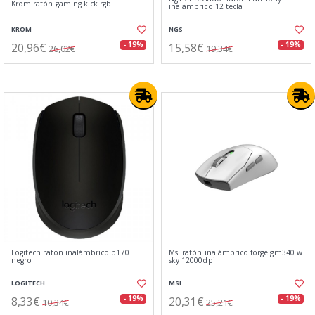
Krom ratón gaming kick rgb
inalámbrico 12 tecla
KROM
NGS
20,96€
15,58€
- 19%
- 19%
26,02€
19,34€
Logitech ratón inalámbrico b170
Msi ratón inalámbrico forge gm340 w
negro
sky 12000dpi
LOGITECH
MSI
8,33€
20,31€
- 19%
- 19%
10,34€
25,21€