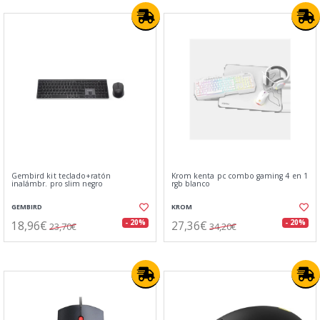
Gembird kit teclado+ratón
Krom kenta pc combo gaming 4 en 1
inalámbr. pro slim negro
rgb blanco
GEMBIRD
KROM
18,96€
27,36€
- 20%
- 20%
23,70€
34,20€