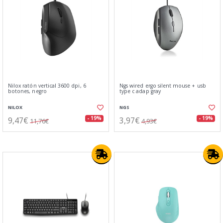
Nilox ratón vertical 3600 dpi, 6
Ngs wired ergo silent mouse + usb
botones, negro
type c adap gray
NILOX
NGS
9,47€
3,97€
- 19%
- 19%
11,76€
4,93€