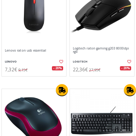
Logitech raton gaming g203 8000dpi
Lenovo raton usb essential
rgb
LENOVO
LOGITECH
7,32€
22,36€
- 20%
- 20%
9,15€
27,95€