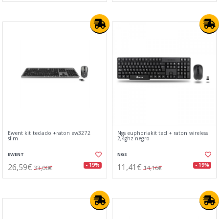
Ewent kit teclado +raton ew3272
Ngs euphoriakit tecl + raton wireless
slim
2,4ghz negro
EWENT
NGS
26,59€
11,41€
- 19%
- 19%
33,00€
14,16€