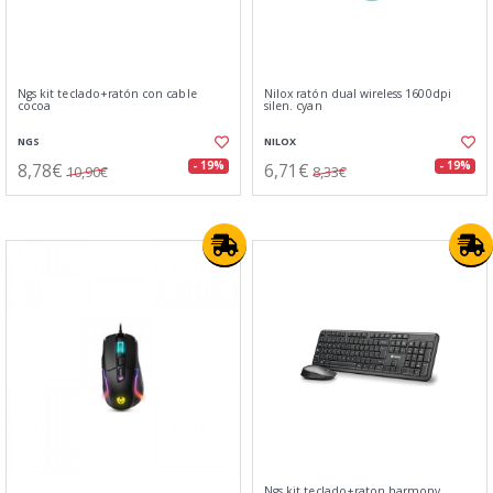
Ngs kit teclado+ratón con cable
Nilox ratón dual wireless 1600dpi
cocoa
silen. cyan
NGS
NILOX
8,78€
6,71€
- 19%
- 19%
10,90€
8,33€
Ngs kit teclado+raton harmony