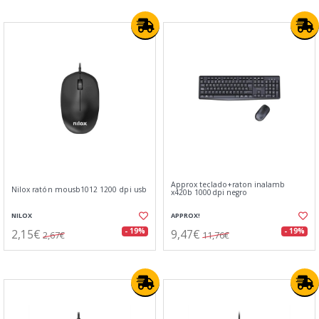
Approx teclado+raton inalamb
Nilox ratón mousb1012 1200 dpi usb
x420b 1000dpi negro
NILOX
APPROX!
2,15€
9,47€
- 19%
- 19%
2,67€
11,76€