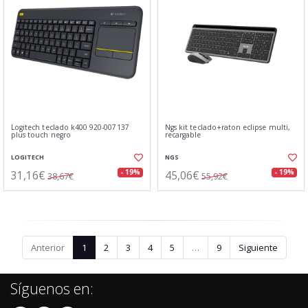
Logitech teclado k400 920-007137
Ngs kit teclado+raton eclipse multi,
plus touch negro
recargable
LOGITECH
NGS
31,16€
45,06€
- 19%
- 19%
38,67€
55,92€
Anterior
1
2
3
4
5
…
9
Siguiente
Síguenos en: