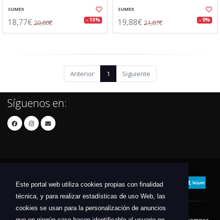
SUMEX
SUMEX
18,77€
19,88€
- 10%
- 9%
20,80€
21,87€
Anterior
1
Siguiente
Síguenos en:
Este portal web utiliza cookies propias con finalidad
técnica, y para realizar estadísticas de uso Web, las
cookies se usan para la personalización de anuncios
que en ningún caso hacen identificable al usuario no