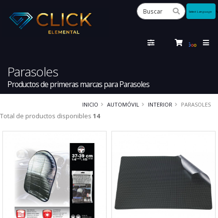
Powered
by
Tra
Parasoles
Productos de primeras marcas para Parasoles
INICIO
AUTOMÓVIL
INTERIOR
PARASOLES
Total de productos disponibles
14