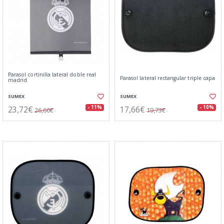
Parasol cortinilla lateral doble real
Parasol lateral rectangular triple capa
madrid
SUMEX
SUMEX
23,72€
17,66€
- 11%
- 10%
26,66€
19,73€