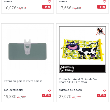
SUMEX
SUMEX
10,07€
17,66€
- 16%
- 14%
11,93€
20,48€
Cortinilla Lateral "Animals On
Extension para la visera parasol
Board" 49X36Cm.Vaca
CAR+ACCESORIES
ANIMALS ON BOARD
19,88€
27,07€
- 13%
- 13%
22,94€
31,15€