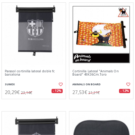
Parasol cortinilla lateral doble fc
Cortinilla Lateral "Animals On
barcelona
Board" 49X36Cm.Toro
SUMEX
ANIMALS ON BOARD
20,29€
27,53€
- 12%
- 12%
23,14€
31,21€