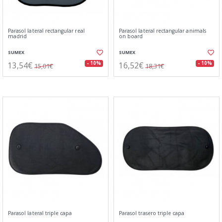
Parasol lateral rectangular real
Parasol lateral rectangular animals
madrid
on board
SUMEX
SUMEX
13,54€
16,52€
- 10%
- 10%
15,01€
18,31€
Parasol lateral triple capa
Parasol trasero triple capa