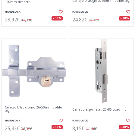
Cerrojo t/fac gris 27x50mm.doble seg.
120mm.der.serr.
HANDLOCK
HANDLOCK
28,92€
24,82€
- 30%
- 30%
41,31€
35,45€
Cerrojo t/fac cromo 26x50mm.doble
Cerradura p/metal. 20x85 cuad.niq.
seg.
HANDLOCK
HANDLOCK
25,43€
8,15€
- 30%
- 30%
36,32€
11,64€