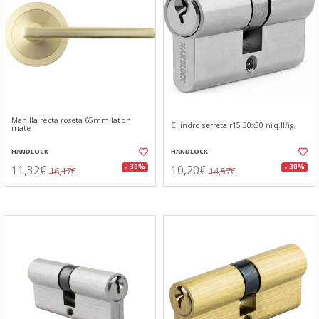
Manilla recta roseta 65mm.laton
Cilindro serreta r15 30x30 niq.ll/ig.
mate
HANDLOCK
HANDLOCK
11,32€
10,20€
- 30%
- 30%
16,17€
14,57€