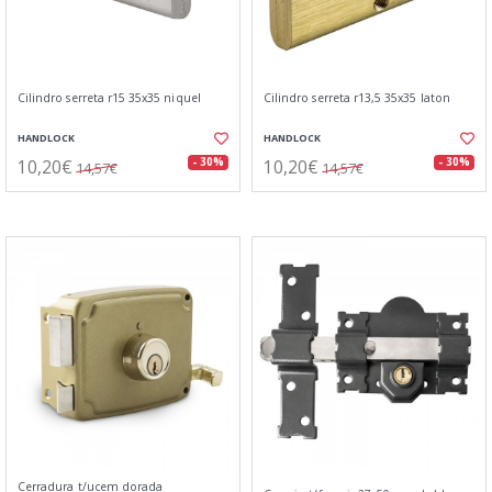
Cilindro serreta r15 35x35 niquel
Cilindro serreta r13,5 35x35 laton
HANDLOCK
HANDLOCK
10,20€
10,20€
- 30%
- 30%
14,57€
14,57€
Cerradura t/ucem dorada