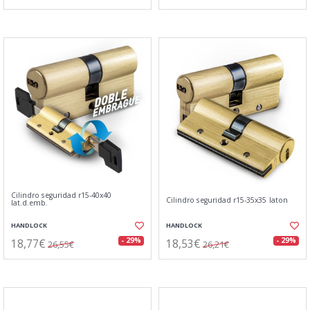
Cilindro seguridad r15-40x40
Cilindro seguridad r15-35x35 laton
lat.d.emb.
HANDLOCK
HANDLOCK
18,77€
18,53€
- 29%
- 29%
26,55€
26,21€