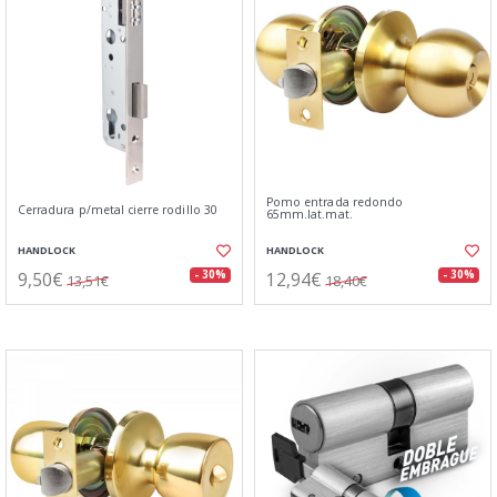
Pomo entrada redondo
Cerradura p/metal cierre rodillo 30
65mm.lat.mat.
HANDLOCK
HANDLOCK
9,50€
12,94€
- 30%
- 30%
13,51€
18,40€