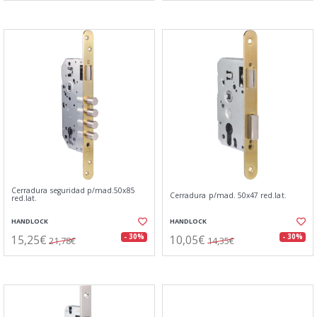
Cerradura seguridad p/mad.50x85
Cerradura p/mad. 50x47 red.lat.
red.lat.
HANDLOCK
HANDLOCK
15,25€
10,05€
- 30%
- 30%
21,78€
14,35€