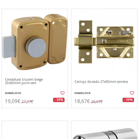
Cerradura t/ucem beige
Cerrojo dorado 27x50mm.serreta
25x50mm.pom.serr.
HANDLOCK
HANDLOCK
19,09€
18,67€
- 30%
- 30%
27,27€
26,67€