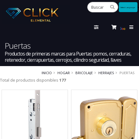
Powered
by
Tra
Puertas
Productos de primeras marcas para Puertas: pomos, cerraduras,
retenedor, cierrapuertas, cerrojos, cilindro seguridad, llaves
INICIO
HOGAR
BRICOLAJE
HERRAJES
PUERTAS
Total de productos disponibles
177