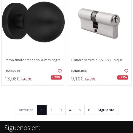
Pomo tirador redondo 70mm.negro
Cilindro serreta r13,5 30x30 niquel
HANDLOCK
HANDLOCK
13,08€
9,10€
- 29%
- 29%
18,50€
12,87€
Anterior
1
2
3
4
5
6
Siguiente
Síguenos en: