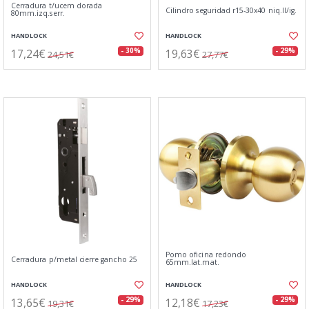
Cerradura t/ucem dorada
Cilindro seguridad r15-30x40 niq.ll/ig.
80mm.izq.serr.
HANDLOCK
HANDLOCK
17,24€
19,63€
- 30%
- 29%
24,51€
27,77€
Pomo oficina redondo
Cerradura p/metal cierre gancho 25
65mm.lat.mat.
HANDLOCK
HANDLOCK
13,65€
12,18€
- 29%
- 29%
19,31€
17,23€