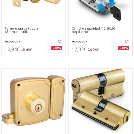
Pomo entrada tubular
Cilindro seguridad r15-30x30
65mm.lat.brill.
niq.d.emb.
HANDLOCK
HANDLOCK
12,94€
17,02€
- 30%
- 30%
18,40€
24,20€