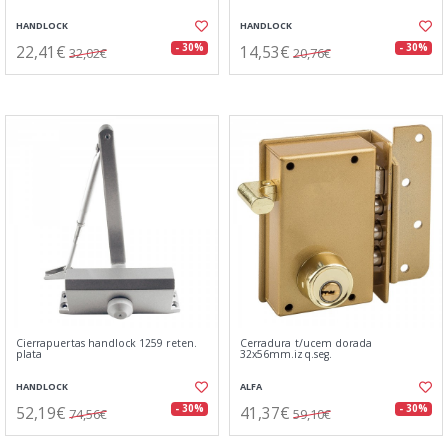
HANDLOCK
HANDLOCK
22,41€
14,53€
- 30%
- 30%
32,02€
20,76€
Cierrapuertas handlock 1259 reten.
Cerradura t/ucem dorada
plata
32x56mm.izq.seg.
HANDLOCK
ALFA
52,19€
41,37€
- 30%
- 30%
74,56€
59,10€