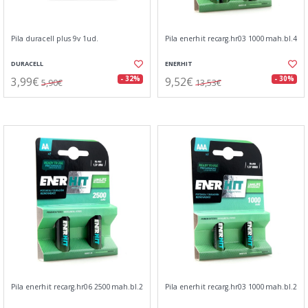
Pila duracell plus 9v 1ud.
Pila enerhit recarg.hr03 1000mah.bl.4
DURACELL
ENERHIT
3,99€
9,52€
- 32%
- 30%
5,90€
13,53€
Pila enerhit recarg.hr06 2500mah.bl.2
Pila enerhit recarg.hr03 1000mah.bl.2