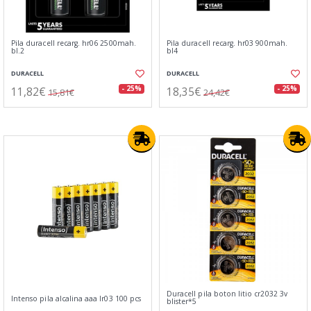
Pila duracell recarg. hr06 2500mah.
Pila duracell recarg. hr03 900mah.
bl.2
bl4
DURACELL
DURACELL
11,82€
18,35€
- 25%
- 25%
15,81€
24,42€
Duracell pila boton litio cr2032 3v
Intenso pila alcalina aaa lr03 100 pcs
blister*5