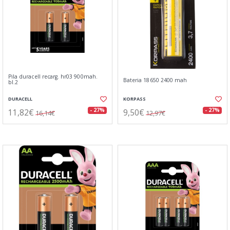
Pila duracell recarg. hr03 900mah.
Bateria 18650 2400 mah
bl.2
DURACELL
KORPASS
11,82€
9,50€
- 27%
- 27%
16,14€
12,97€