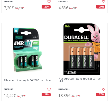
ENERHIT
ENERHIT
7,20€
4,83€
- 29%
- 29%
10,13€
6,79€
Pila duracell recarg. hr06 2500mah.
Pila enerhit recarg.hr06 2500mah.bl.4
bl.4
ENERHIT
DURACELL
14,42€
18,35€
- 28%
- 27%
19,98€
25,31€