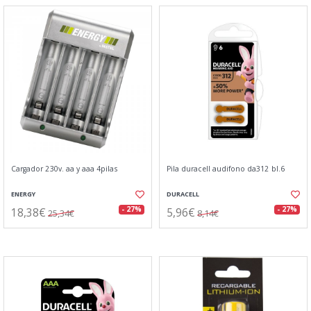
Cargador 230v. aa y aaa 4pilas
Pila duracell audifono da312 bl.6
ENERGY
DURACELL
18,38€
5,96€
- 27%
- 27%
25,34€
8,14€