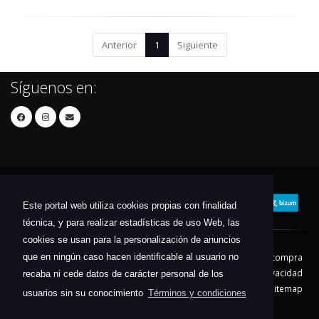
Anterior
1
Siguiente
Síguenos en:
Este portal web utiliza cookies propias con finalidad
técnica, y para realizar estadísticas de uso Web, las
cookies se usan para la personalización de anuncios
que en ningún caso hacen identificable al usuario no
Contacto
Aviso Legal
Condiciones de compra
Política de envíos
Política de devolución
Política de Privacidad
recaba ni cede datos de carácter personal de los
Política de Cookies
Sitemap
usuarios sin su conocimiento
Términos y condiciones
© 2026 - Todos los derechos reservados.