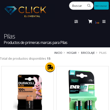
Powered
by
Tra
Pilas
Productos de primeras marcas para Pilas
INICIO
HOGAR
BRICOLAJE
PILAS
Total de productos disponibles
15