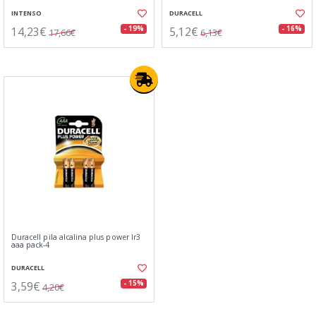
INTENSO
DURACELL
14,23€
5,12€
- 19%
- 16%
17,66€
6,13€
Duracell pila alcalina plus power lr3
aaa pack-4
DURACELL
3,59€
- 15%
4,20€