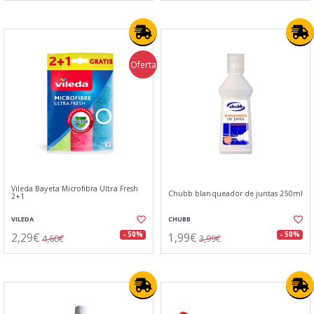
Oferta
Vileda Bayeta Microfibra Ultra Fresh
Chubb blanqueador de juntas 250ml
2+1
VILEDA
CHUBB
2,29€
1,99€
- 50%
- 50%
4,60€
3,99€