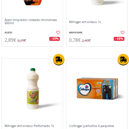
Asevi limpiador cristales chimeneas
Mihogar amoníaco 1L
650ml
ASEVI
MIHOGAR
2,89€
0,78€
- 69%
- 68%
9,29€
2,40€
Mihogar Amoníaco Perfumado 1L
Colhogar pañuelos 6 paquetes