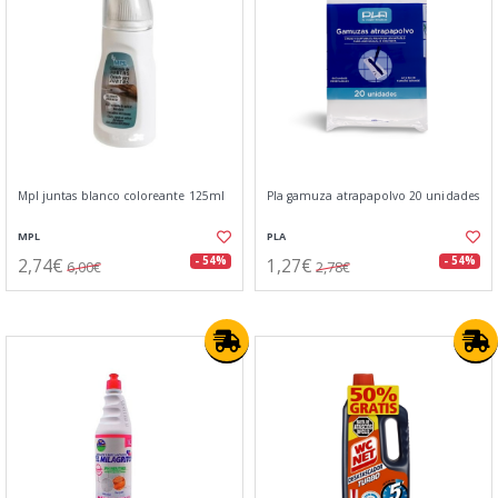
Mpl juntas blanco coloreante 125ml
Pla gamuza atrapapolvo 20 unidades
MPL
PLA
2,74€
1,27€
- 54%
- 54%
6,00€
2,78€