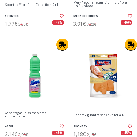
Mery fregona recambio microfibra
Spontex Microfibra Collection 2+1
lila 1 unidad
SPONTEX
MERY PRODUCTS
1,77€
3,91€
- 47%
- 46%
3,35€
7,22€
Asevi fregasuelos mascotas
Spontex guantes sensitive talla M
concentrado
ASEVI
SPONTEX
2,14€
1,18€
- 45%
- 45%
3,90€
2,15€