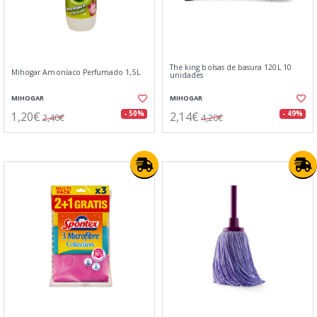
The king bolsas de basura 120L 10
Mihogar Amoníaco Perfumado 1,5L
unidades
MIHOGAR
MIHOGAR
1,20€
2,14€
- 50%
- 49%
2,40€
4,20€