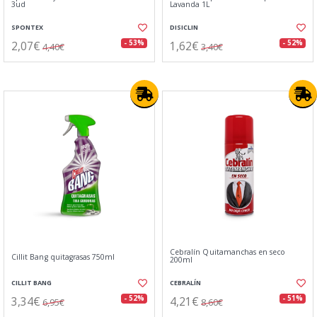
3ud
Lavanda 1L
SPONTEX
DISICLIN
2,07€
1,62€
- 53%
- 52%
4,40€
3,40€
Cebralín Quitamanchas en seco
Cillit Bang quitagrasas 750ml
200ml
CILLIT BANG
CEBRALÍN
3,34€
4,21€
- 52%
- 51%
6,95€
8,60€