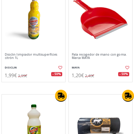
Disiclin limpiador multisuperfícies
Pala recogedor de mano con goma.
citrón 1L
Marca MAYA
DISICLIN
MAYA
1,99€
1,20€
- 50%
- 50%
3,99€
2,40€