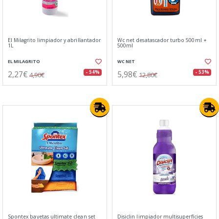
El Milagrito limpiador y abrillantador
Wc net desatascador turbo 500ml +
1L
500ml
EL MILAGRITO
WC NET
2,27€
5,98€
- 54%
- 53%
4,90€
12,80€
Spontex bayetas ultimate clean set
Disiclin limpiador multisuperfícies