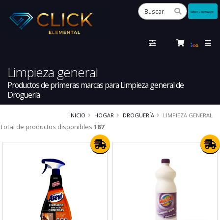
Powered
by
Tra
Limpieza general
Productos de primeras marcas para Limpieza general de
Droguería
INICIO
HOGAR
DROGUERÍA
LIMPIEZA GENERAL
Total de productos disponibles
187