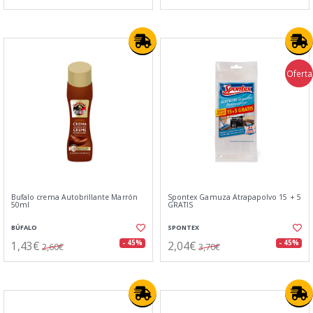
Oferta
Bufalo crema Autobrillante Marrón
Spontex Gamuza Atrapapolvo 15 + 5
50ml
GRATIS
BÚFALO
SPONTEX
1,43€
2,04€
- 45%
- 45%
2,60€
3,70€