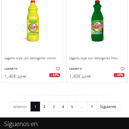
Lagarto lejía con detergente Limón
Lagarto lejía con detergente Pino
LAGARTO
LAGARTO
1,40€
1,40€
- 44%
- 44%
2,51€
2,51€
Anterior
1
2
3
4
5
…
7
Siguiente
Síguenos en: