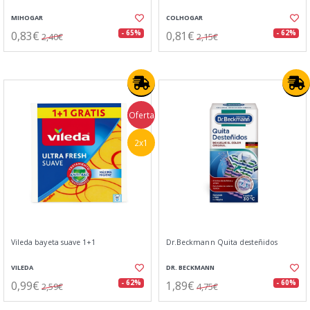
MIHOGAR
COLHOGAR
0,83€
0,81€
- 65%
- 62%
2,40€
2,15€
Oferta
2x1
Vileda bayeta suave 1+1
Dr.Beckmann Quita desteñidos
VILEDA
DR. BECKMANN
0,99€
1,89€
- 62%
- 60%
2,59€
4,75€