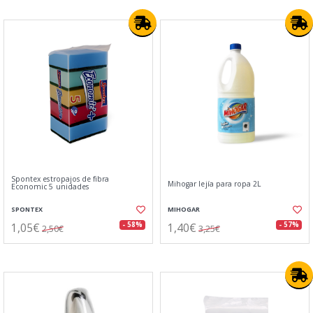
Spontex estropajos de fibra
Mihogar lejía para ropa 2L
Economic 5 unidades
SPONTEX
MIHOGAR
1,05€
1,40€
- 58%
- 57%
2,50€
3,25€