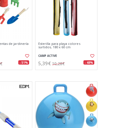
entas de jardinería
Esterilla para playa colores
surtidos, 180 x 60 cm
CAMP ACTIVE
5,39€
- 51%
- 48%
0€
10,28€