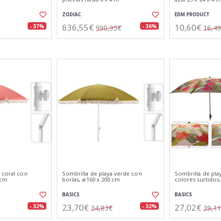
ZODIAC
EDM PRODUCT
636,55€
10,60€
- 37%
- 36%
990,95€
16,4
 coral con
Sombrilla de playa verde con
Sombrilla de play
 cm
borlas, ø160 x 200 cm
colores surtidos
BASICS
BASICS
23,70€
27,02€
- 32%
- 32%
34,83€
39,1