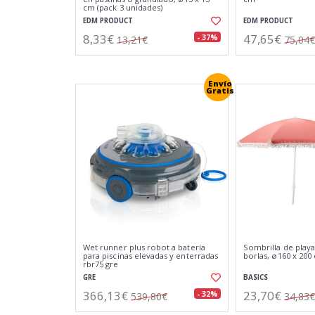
cm (pack 3 unidades)
EDM PRODUCT
EDM PRODUCT
8,33€
47,65€
- 37%
13,21€
75,04€
Envío
Gratis
Wet runner plus robot a batería
Sombrilla de playa
para piscinas elevadas y enterradas
borlas, ø160 x 200
rbr75 gre
GRE
BASICS
366,13€
23,70€
- 32%
539,80€
34,83€