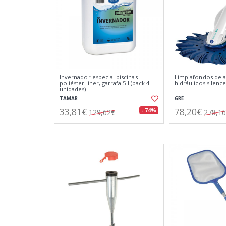
Invernador especial piscinas
Limpiafondos de a
poliéster liner, garrafa 5 l (pack 4
hidráulicos silence
unidades)
TAMAR
GRE
33,81€
78,20€
- 74%
129,62€
278,1