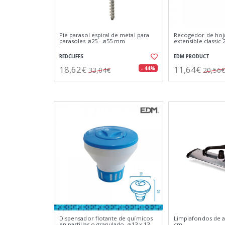
Pie parasol espiral de metal para
Recogedor de hoja
parasoles ø25 - ø55 mm
extensible classic 
REDCLIFFS
EDM PRODUCT
18,62€
11,64€
- 44%
33,04€
20,56€
Dispensador flotante de químicos
Limpiafondos de a
en pastillas o granulado, ø13 x 13
cm