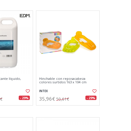
cante líquido,
Hinchable con reposacabeza
colores surtidos 163 x 104 cm
INTEX
35,96€
- 29%
- 29%
8€
50,61€