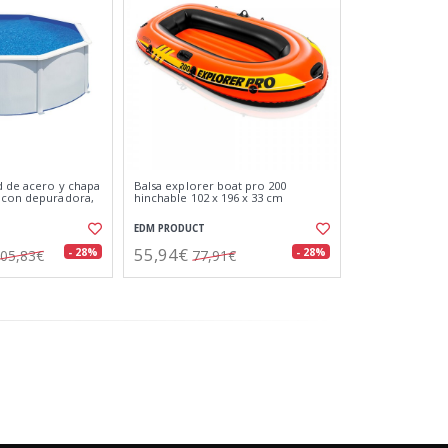
d de acero y chapa
Balsa explorer boat pro 200
 con depuradora,
hinchable 102 x 196 x 33 cm
EDM PRODUCT
55,94€
- 28%
- 28%
05,83€
77,91€