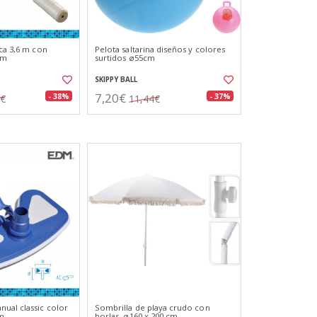
ica 3,6 m con
Pelota saltarina diseños y colores
mm
surtidos ø55cm
SKIPPY BALL
7,20€
- 38%
- 37%
1€
11,44€
ual classic color
Sombrilla de playa crudo con
cm
borlas, ø160 x 200 cm