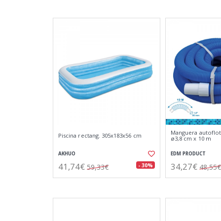
Manguera autoflot
Piscina rectang. 305x183x56 cm
ø3,8 cm x 10 m
AKHUO
EDM PRODUCT
41,74€
34,27€
- 30%
59,33€
48,55€