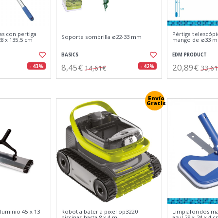
s con pertiga
Pértiga telescóp
Soporte sombrilla ø22-33 mm
28 x 135,5 cm
mango de ø33 
BASICS
EDM PRODUCT
8,45€
20,89€
- 43%
- 42%
14,61€
33,6
Envío
Gratis
luminio 45 x 13
Robot a bateria pixel op3220
Limpiafondos man
piscinas hasta 8 x 4 m
azul 29 x 24 x 4 