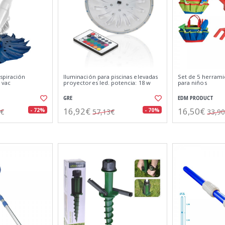
spiración
Iluminación para piscinas elevadas
Set de 5 herrami
 vac
proyectores led. potencia: 18 w
para niños
GRE
EDM PRODUCT
16,92€
16,50€
- 72%
- 70%
6€
57,13€
33,9