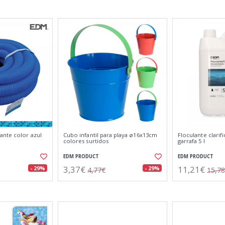
ante color azul
Cubo infantil para playa ø16x13cm
Floculante clarifi
colores surtidos
garrafa 5 l
EDM PRODUCT
EDM PRODUCT
3,37€
11,21€
- 29%
- 29%
4,77€
15,7