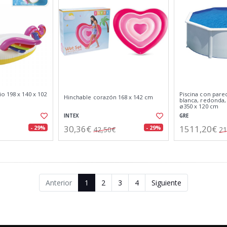
o 198 x 140 x 102
Piscina con pare
Hinchable corazón 168 x 142 cm
blanca, redonda,
ø350 x 120 cm
INTEX
GRE
30,36€
1511,20€
- 29%
- 29%
42,50€
21
Anterior
1
2
3
4
Siguiente