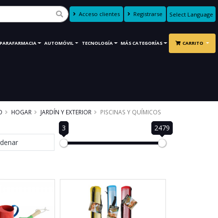
Acceso clientes
Registrarse
Powered by
Translate
PARAFARMACIA
AUTOMÓVIL
TECNOLOGÍA
MÁS CATEGORÍAS
CARRITO
O
HOGAR
JARDÍN Y EXTERIOR
PISCINAS Y QUÍMICOS
3
2479
denar