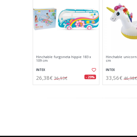
Hinchable furgoneta hippie 183 x
Hinchable unicorni
109 cm
cm
INTEX
INTEX
26,38€
33,56€
- 29%
36,93€
46,98€