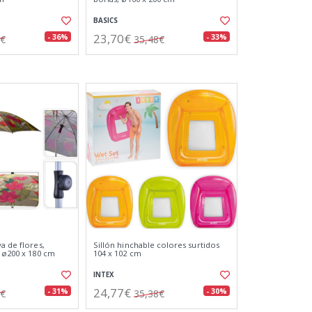
BASICS
23,70€
- 36%
- 33%
9€
35,48€
a de flores,
Sillón hinchable colores surtidos
, ø200 x 180 cm
104 x 102 cm
INTEX
24,77€
- 31%
- 30%
1€
35,38€