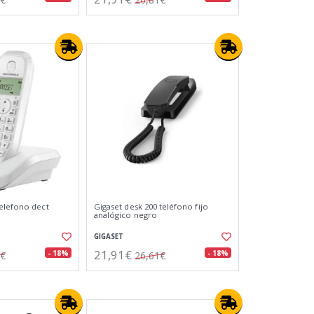
elefono dect
Gigaset desk 200 teléfono fijo
analógico negro
GIGASET
21,91€
- 18%
- 18%
8€
26,61€