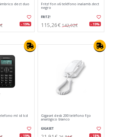
lámbrico dect duo
Fritz! fon x6 teléfono inalamb.dect
negro
FRITZ!
115,26€
- 19%
- 19%
6€
142,02€
elefono ml id lcd
Gigaset desk 200 teléfono fijo
analógico blanco
GIGASET
21,91€
- 19%
- 18%
2€
26,81€