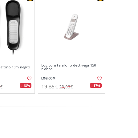
Logicom telefono dect vega 150
elefono 10m negro
blanco
LOGICOM
19,85€
- 18%
- 17%
0€
23,93€