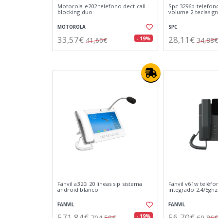
Motorola e202 telefono dect call
Spc 3296b telefon
blocking duo
volume 2 teclas g
MOTOROLA
SPC
33,57€
28,11€
- 19%
41,66€
34,88€
Fanvil a320i 20 líneas sip sistema
Fanvil v61w teléfon
android blanco
integrado 2,4/5ghz
FANVIL
FANVIL
571,84€
56,70€
- 19%
704,59€
69,86€