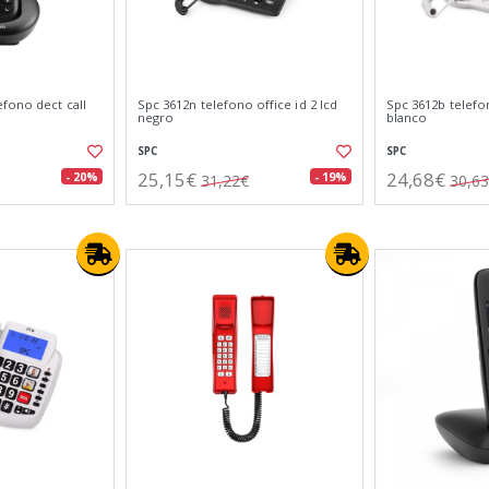
fono dect call
Spc 3612n telefono office id 2 lcd
Spc 3612b telefon
negro
blanco
SPC
SPC
25,15€
24,68€
- 20%
- 19%
31,22€
30,6