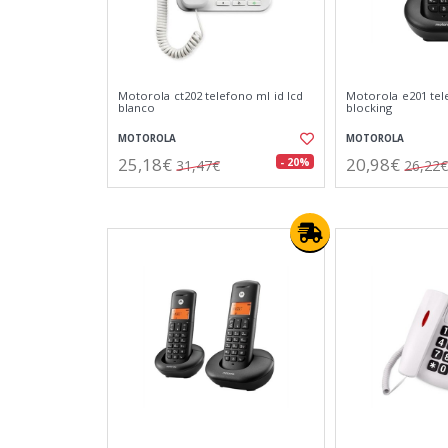
Motorola ct202 telefono ml id lcd
Motorola e201 tele
blanco
blocking
MOTOROLA
MOTOROLA
25,18€
20,98€
- 20%
31,47€
26,22€