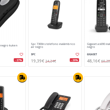
Spc 7300ns telefono inalámbrico
Gigaset as690 in
 negro kuken
air negro
negro
SPC
GIGASET
19,39€
48,16€
- 27%
- 20%
24,24€
60,2