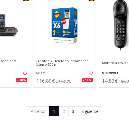
efono dect
Fritz!fon x6 teléfono inalámbrico
Motorola ct50 t
blanco 300 m
FRITZ!
MOTOROLA
116,89€
14,83€
- 18%
- 18%
141,93€
18,0
Anterior
1
2
3
Siguiente