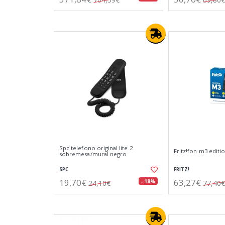
Spc telefono original lite 2
Fritz!fon m3 editi
sobremesa/mural negro
SPC
FRITZ!
19,70€
63,27€
- 18%
24,10€
77,40€