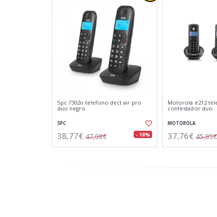
Spc 7302n telefono dect air pro
Motorola e212 tel
duo negro
contestador duo
SPC
MOTOROLA
38,77€
37,76€
- 18%
47,08€
45,85€