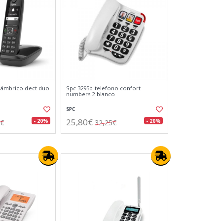
alámbrico dect duo
Spc 3295b telefono confort
numbers 2 blanco
SPC
25,80€
- 20%
- 20%
0€
32,25€