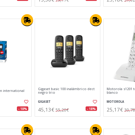
Gigaset basic 100 inalámbrico dect
Motorola s1201 t
on international
negro trio
blanco
GIGASET
MOTOROLA
45,13€
25,17€
- 18%
- 18%
55,20€
30,7