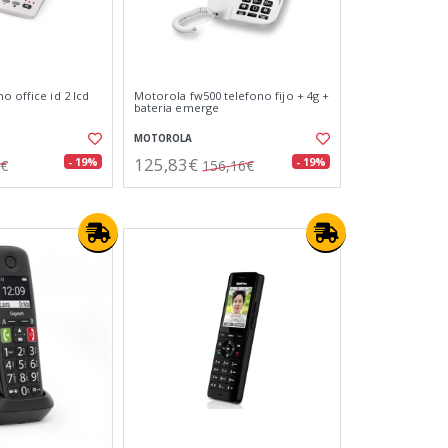
o office id 2 lcd
Motorola fw500 telefono fijo + 4g +
bateria emerge
MOTOROLA
125,83€
- 19%
- 19%
3€
156,16€