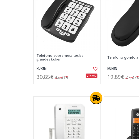
Telefono sobremesa teclas
Telefono gondola
grandes kuken
KUKEN
KUKEN
30,85€
19,89€
- 27%
42,31€
27,27€