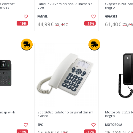
o confort
Fanvil h2u versión red, 2 líneas sip,
Gigaset e290 ina
randes
poe
negro
FANVIL
GIGASET
44,99€
61,40€
- 19%
- 19%
55,44€
75,6
o ip wi-fi
Spc 3602b telefono original 3m ml
Motorola ct202 t
blanco
negro
SPC
MOTOROLA
15,56€
25,18€
- 19%
- 19%
19,17€
31,0