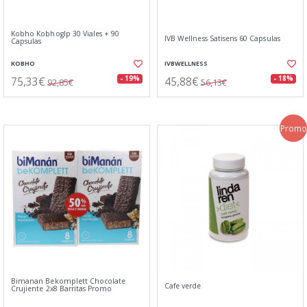
Kobho Kobhoglp 30 Viales + 90
IVB Wellness Satisens 60 Capsulas
Capsulas
KOBHO
IVBWELLNESS
75,33€
45,88€
- 19%
- 18%
92,85€
56,13€
Promo
Bimanan Bekomplett Chocolate
Cafe verde
Crujiente 2x8 Barritas Promo