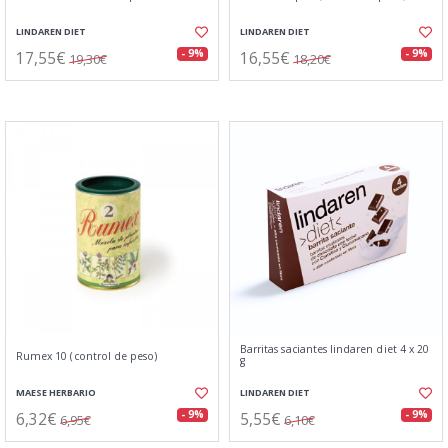
LINDAREN DIET
LINDAREN DIET
17,55€
16,55€
- 9%
- 9%
19,30€
18,20€
Barritas saciantes lindaren diet 4 x 20
Rumex 10 (control de peso)
g
MAESE HERBARIO
LINDAREN DIET
6,32€
5,55€
- 9%
- 9%
6,95€
6,10€