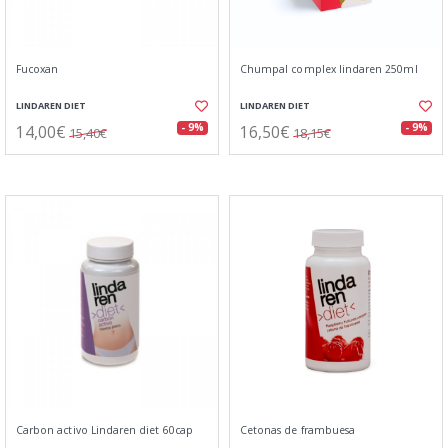
Fucoxan
Chumpal complex lindaren 250ml
LINDAREN DIET
LINDAREN DIET
14,00€
16,50€
- 9%
- 9%
15,40€
18,15€
Carbon activo Lindaren diet 60cap
Cetonas de frambuesa