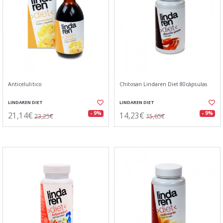
Anticelulitico
Chitosan Lindaren Diet 80càpsulas
LINDAREN DIET
LINDAREN DIET
21,14€
14,23€
- 9%
- 9%
23,25€
15,65€