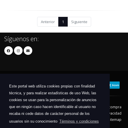
Anterior
1
Siguiente
Síguenos en:
Este portal web utiliza cookies propias con finalidad
técnica, y para realizar estadísticas de uso Web, las
cookies se usan para la personalización de anuncios
que en ningún caso hacen identificable al usuario no
Contacto
Aviso Legal
Condiciones de compra
Política de envíos
Política de devolución
Política de Privacidad
recaba ni cede datos de carácter personal de los
Política de Cookies
Sitemap
usuarios sin su conocimiento
Términos y condiciones
© 2026 - Todos los derechos reservados.