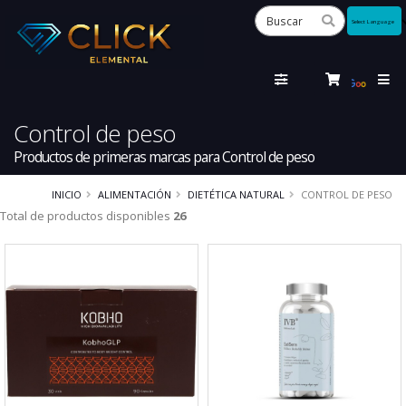
Powered
by
Tra
Control de peso
Productos de primeras marcas para Control de peso
INICIO
ALIMENTACIÓN
DIETÉTICA NATURAL
CONTROL DE PESO
Total de productos disponibles
26