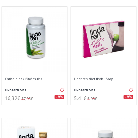
Carbo block 60cápsulas
Lindaren diet flash 15cap
LINDAREN DIET
LINDAREN DIET
16,32€
5,41€
- 9%
- 9%
17,95€
5,95€