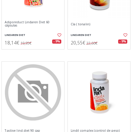
Adiporeduct Lindaren Diet 60
Cla ( tonalin)
cápsulas
LINDAREN DIET
LINDAREN DIET
18,14€
20,55€
- 9%
- 9%
19,95€
22,60€
T-active lind.diet 90 cap
Lindil complex (control de peso)