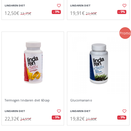
LINDAREN DIET
LINDAREN DIET
12,50€
19,91€
- 9%
- 9%
13,75€
21,90€
Promo
Termogen lindaren diet 60cap
Glucomanano
LINDAREN DIET
LINDAREN DIET
22,32€
19,82€
- 9%
- 9%
24,55€
21,80€