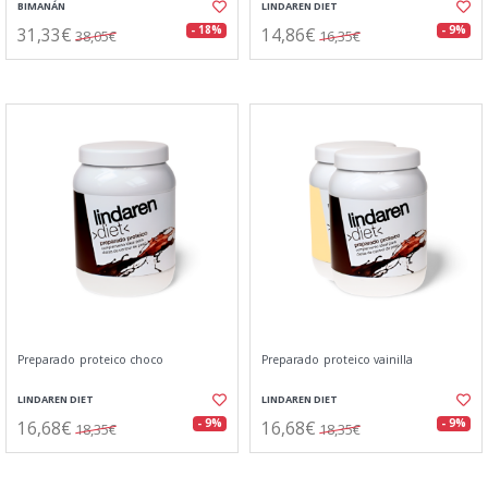
BIMANÁN
LINDAREN DIET
31,33€
14,86€
- 18%
- 9%
38,05€
16,35€
Preparado proteico choco
Preparado proteico vainilla
LINDAREN DIET
LINDAREN DIET
16,68€
16,68€
- 9%
- 9%
18,35€
18,35€