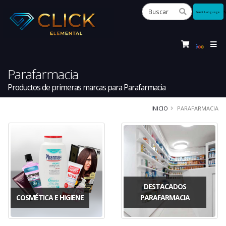
Powered
by
Tra
Parafarmacia
Productos de primeras marcas para Parafarmacia
INICIO
PARAFARMACIA
DESTACADOS
COSMÉTICA E HIGIENE
PARAFARMACIA