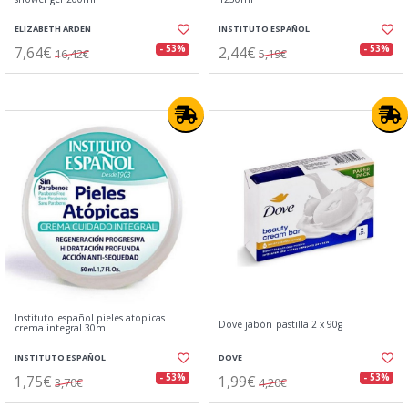
ELIZABETH ARDEN
INSTITUTO ESPAÑOL
7,64€
2,44€
- 53%
- 53%
16,42€
5,19€
Instituto español pieles atopicas
Dove jabón pastilla 2 x 90g
crema integral 30ml
INSTITUTO ESPAÑOL
DOVE
1,75€
1,99€
- 53%
- 53%
3,70€
4,20€