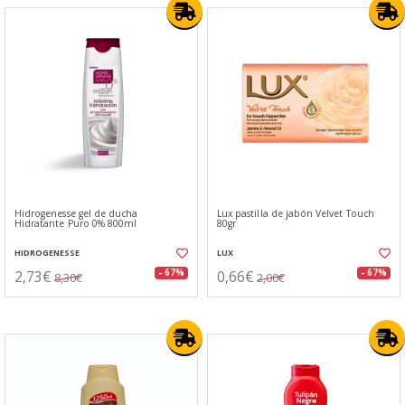
Hidrogenesse gel de ducha
Lux pastilla de jabón Velvet Touch
Hidratante Puro 0% 800ml
80gr
HIDROGENESSE
LUX
2,73€
0,66€
- 67%
- 67%
8,30€
2,00€