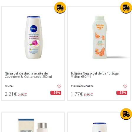
Nivea gel de ducha aceite de
Tulipán Negro gel de baño Sugar
Cashmere & Cottonseed 250ml
Melon 650ml
NIVEA
TULIPÁN NEGRO
2,21€
1,77€
- 56%
- 55%
5,02€
3,95€