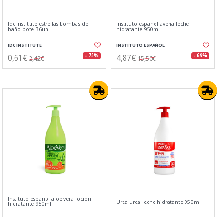
Idc institute estrellas bombas de
Instituto español avena leche
baño bote 36un
hidratante 950ml
IDC INSTITUTE
INSTITUTO ESPAÑOL
0,61€
4,87€
- 75%
- 69%
2,42€
15,50€
Instituto español aloe vera locion
Urea urea leche hidratante 950ml
hidratante 950ml