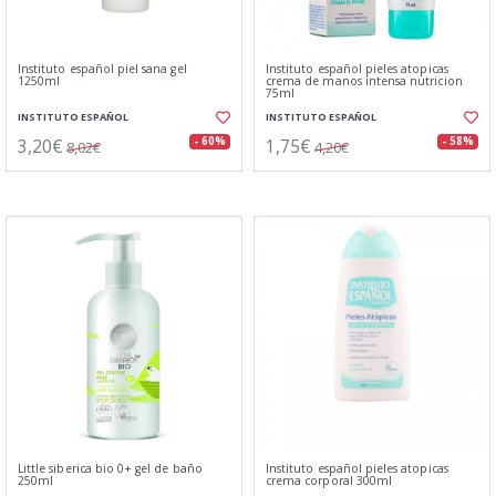
Instituto español piel sana gel
Instituto español pieles atopicas
1250ml
crema de manos intensa nutricion
75ml
INSTITUTO ESPAÑOL
INSTITUTO ESPAÑOL
3,20€
1,75€
- 60%
- 58%
8,02€
4,20€
Little siberica bio 0+ gel de baño
Instituto español pieles atopicas
250ml
crema corporal 300ml