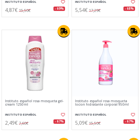
INSTITUTO ESPAÑOL
INSTITUTO ESPAÑOL
4,87€
5,54€
- 69%
- 68%
15,50€
17,29€
Instituto español rosa mosqueta gel-
Instituto español rosa mosqueta
cream 1250ml
locion hidratante corporal 950ml
INSTITUTO ESPAÑOL
INSTITUTO ESPAÑOL
2,49€
5,09€
- 67%
- 67%
7,60€
15,50€