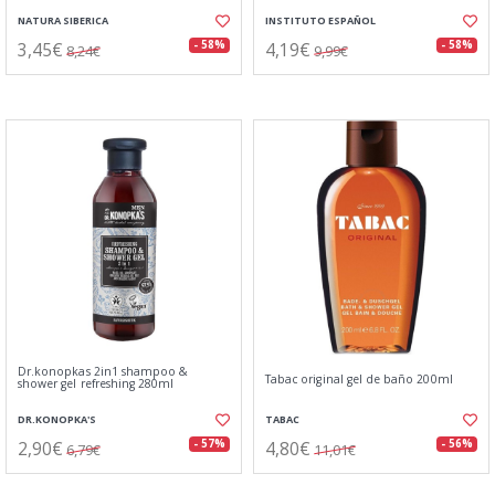
NATURA SIBERICA
INSTITUTO ESPAÑOL
3,45€
4,19€
- 58%
- 58%
8,24€
9,99€
Dr.konopkas 2in1 shampoo &
Tabac original gel de baño 200ml
shower gel refreshing 280ml
DR.KONOPKA'S
TABAC
2,90€
4,80€
- 57%
- 56%
6,79€
11,01€