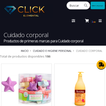
Powered
by
Tra
Cuidado corporal
Productos de primeras marcas para Cuidado corporal
INICIO
CUIDADO E HIGIENE PERSONAL
CUIDADO CORPORAL
Total de productos disponibles
186