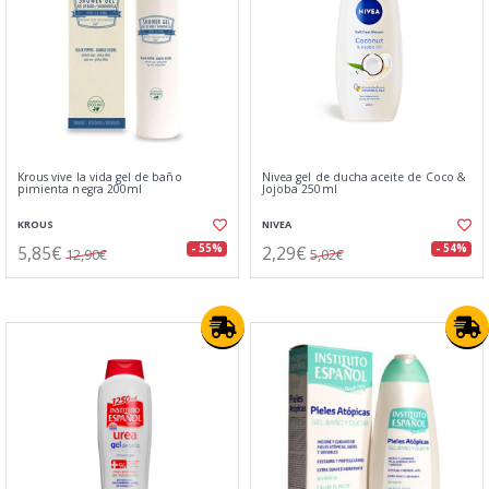
Krous vive la vida gel de baño
Nivea gel de ducha aceite de Coco &
pimienta negra 200ml
Jojoba 250ml
KROUS
NIVEA
5,85€
2,29€
- 55%
- 54%
12,90€
5,02€