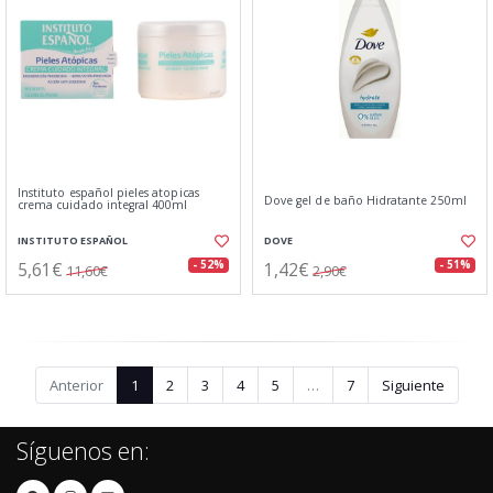
Instituto español pieles atopicas
Dove gel de baño Hidratante 250ml
crema cuidado integral 400ml
INSTITUTO ESPAÑOL
DOVE
5,61€
1,42€
- 52%
- 51%
11,60€
2,90€
Anterior
1
2
3
4
5
…
7
Siguiente
Síguenos en: