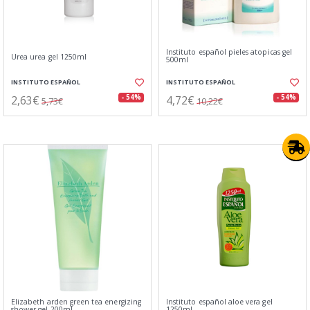
Instituto español pieles atopicas gel
Urea urea gel 1250ml
500ml
INSTITUTO ESPAÑOL
INSTITUTO ESPAÑOL
2,63€
4,72€
- 54%
- 54%
5,73€
10,22€
Elizabeth arden green tea energizing
Instituto español aloe vera gel
shower gel 200ml
1250ml