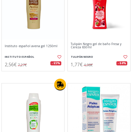
Tulipán Negro gel de baño Fresa y
Instituto español avena gel 1250ml
Cereza 650ml
INSTITUTO ESPAÑOL
TULIPÁN NEGRO
2,56€
1,77€
- 65%
- 64%
7,27€
4,98€