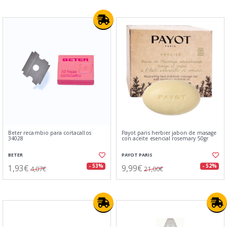
Beter recambio para cortacallos
Payot paris herbier jabon de masage
34028
con aceite esencial rosemary 50gr
BETER
PAYOT PARIS
1,93€
9,99€
- 53%
- 52%
4,07€
21,00€