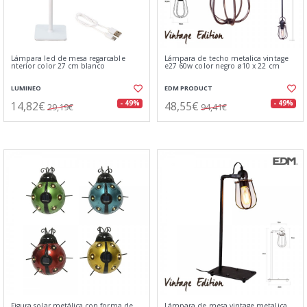
Lámpara led de mesa regarcable
Lámpara de techo metalica vintage
nterior color 27 cm blanco
e27 60w color negro ø10 x 22 cm
LUMINEO
EDM PRODUCT
14,82€
48,55€
- 49%
- 49%
29,19€
94,41€
Figura solar metálica con forma de
Lámpara de mesa vintage metalica