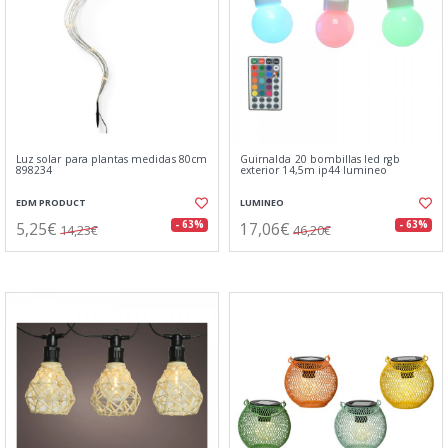
Luz solar para plantas medidas 80cm
Guirnalda 20 bombillas led rgb
898234
exterior 14,5m ip44 lumineo
EDM PRODUCT
LUMINEO
5,25€
17,06€
- 63%
- 63%
14,23€
46,20€