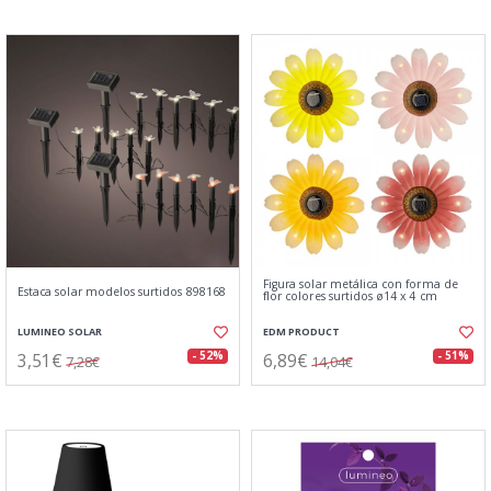
Figura solar metálica con forma de
Estaca solar modelos surtidos 898168
flor colores surtidos ø14 x 4 cm
LUMINEO SOLAR
EDM PRODUCT
3,51€
6,89€
- 52%
- 51%
7,28€
14,04€