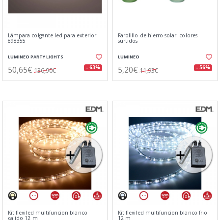
Lámpara colgante led para exterior
Farolillo de hierro solar. colores
898355
surtidos
LUMINEO PARTY LIGHTS
LUMINEO
50,65€
5,20€
- 63%
- 56%
136,90€
11,93€
Kit flexiled multifuncion blanco
Kit flexiled multifuncion blanco frio
calido 12 m
12 m