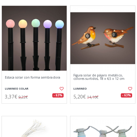
Figura solar de pájaro metálico,
Estaca solar con forma sembradora
colores surtidos, 18 x 4,5 x 12 cm
LUMINEO SOLAR
LUMINEO
3,37€
5,20€
- 63%
- 63%
9,22€
14,16€