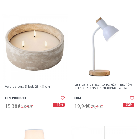
Lámpara de escritorio, e27 máx 40w,
Vela de cera 3 leds 28 x 8 cm
ø 12 x 17 x 45 cm madera/blanca.
EDM PRODUCT
EDM
15,38€
19,94€
- 47%
- 32%
28,97€
29,40€