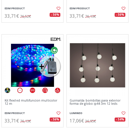
EDM PRODUCT
EDM PRODUCT
33,71€
33,71€
- 56%
- 56%
76,52€
76,13€
Kit flexiled multifuncion multicolor
Guirnalda bombillas para exterior
12 m
forma de globo ip44 3m 12 leds
EDM PRODUCT
LUMINEO
33,71€
17,06€
- 56%
- 54%
76,13€
36,95€