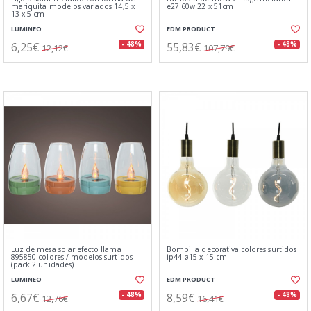
mariquita modelos variados 14,5 x
e27 60w 22 x 51cm
13 x 5 cm
LUMINEO
EDM PRODUCT
6,25€
55,83€
- 48%
- 48%
12,12€
107,79€
Luz de mesa solar efecto llama
Bombilla decorativa colores surtidos
895850 colores / modelos surtidos
ip44 ø15 x 15 cm
(pack 2 unidades)
LUMINEO
EDM PRODUCT
6,67€
8,59€
- 48%
- 48%
12,76€
16,41€