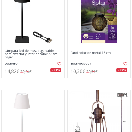
Lámpara led de mesa regarcable
Farol solar de metal 16 cm
para exterior y interior color 27 cm
negro
LUMINEO
EDM PRODUCT
14,82€
10,30€
- 51%
- 50%
29,94€
20,51€