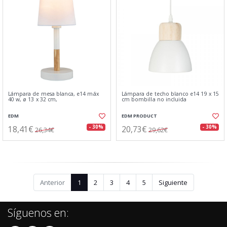
Lámpara de mesa blanca, e14 máx
Lámpara de techo blanco e14 19 x 15
40 w, ø 13 x 32 cm,
cm bombilla no incluida
EDM
EDM PRODUCT
18,41€
20,73€
- 30%
- 30%
26,34€
29,62€
Anterior
1
2
3
4
5
Siguiente
Síguenos en: