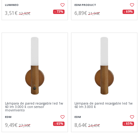
LUMINEO
EDM PRODUCT
3,51€
6,89€
- 73%
- 69%
12,92€
21,94€
Lámpara de pared recargable led 1w
Lámpara de pared recargable led 1w
60 lm 3.000 k con sensor
60 lm 3.000 k
movimiento
EDM
EDM
9,49€
8,64€
- 65%
- 65%
27,36€
24,45€