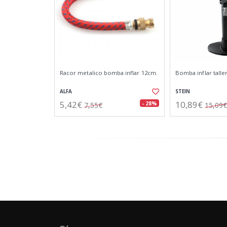
Racor metalico bomba inflar 12cm.
Bomba inflar tall
ALFA
STEIN
5,42€
10,89€
- 28%
7,55€
15,09€