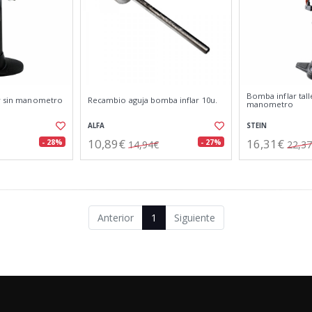
Bomba inflar tal
er sin manometro
Recambio aguja bomba inflar 10u.
manometro
ALFA
STEIN
10,89€
16,31€
- 28%
- 27%
14,94€
22,3
Anterior
1
Siguiente