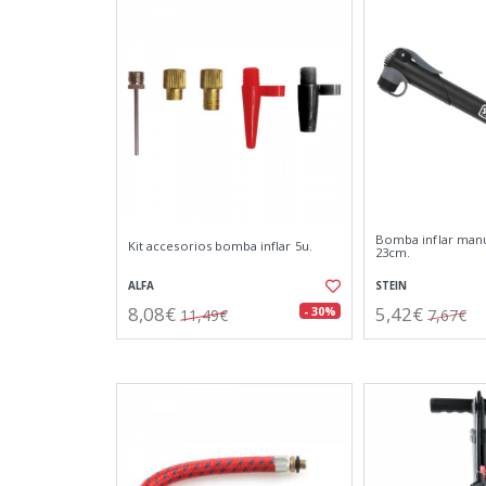
Bomba inflar manua
Kit accesorios bomba inflar 5u.
23cm.
ALFA
STEIN
8,08€
5,42€
- 30%
11,49€
7,67€