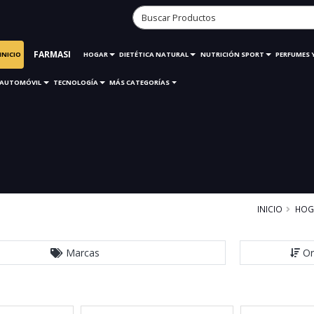
FARMASI
INICIO
HOGAR
DIETÉTICA NATURAL
NUTRICIÓN SPORT
PERFUMES 
AUTOMÓVIL
TECNOLOGÍA
MÁS CATEGORÍAS
INICIO
HOG
Marcas
Or