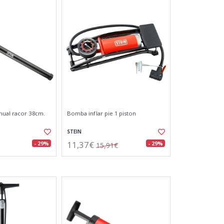
nual racor 38cm.
Bomba inflar pie 1 piston
STEIN
11,37€
- 29%
- 29%
15,91€