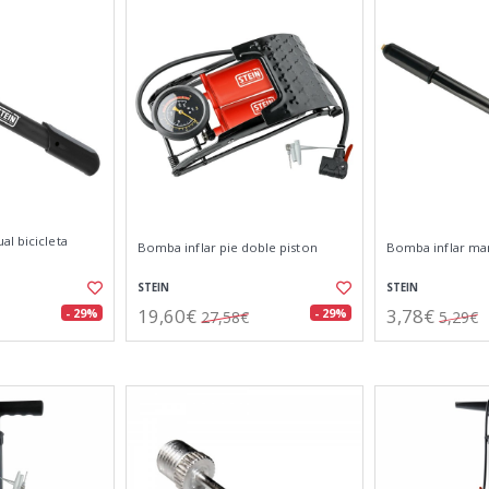
l bicicleta
Bomba inflar pie doble piston
Bomba inflar ma
STEIN
STEIN
19,60€
3,78€
- 29%
- 29%
27,58€
5,29€