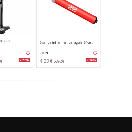
ler con
Bomba inflar manual aguja 24cm.
STEIN
4,29€
- 27%
- 26%
7€
5,82€