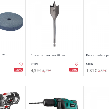
dro 75 mm.
Broca madera pala 28mm.
Broca madera p
STEIN
STEIN
4,39€
1,81€
- 30%
- 30%
6,27€
2,58€