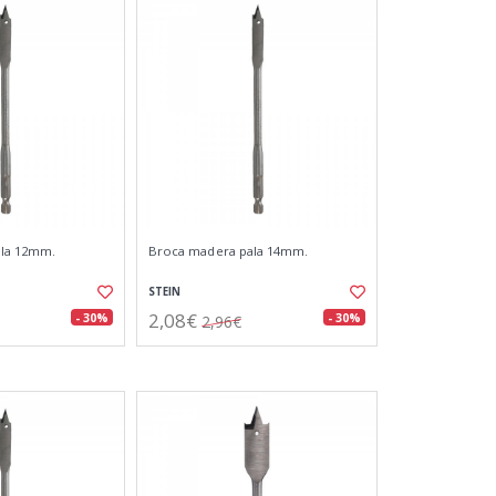
ala 12mm.
Broca madera pala 14mm.
STEIN
2,08€
- 30%
- 30%
2,96€