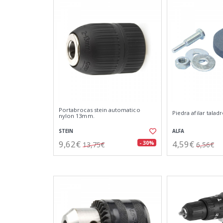
Portabrocas stein automatico
Piedra afilar tala
nylon 13mm.
STEIN
ALFA
9,62€
4,59€
- 30%
13,75€
6,56€