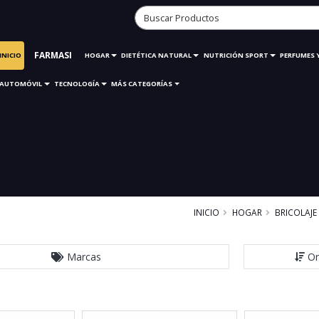
FARMASI
INICIO
HOGAR
DIETÉTICA NATURAL
NUTRICIÓN SPORT
PERFUMES 
AUTOMÓVIL
TECNOLOGÍA
MÁS CATEGORÍAS
INICIO
HOGAR
BRICOLAJE
Marcas
Or