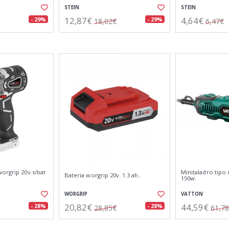
STEIN
STEIN
12,87€
4,64€
- 29%
- 29%
18,02€
6,47€
orgrip 20v.s/bat
Minitaladro tipo
Bateria worgrip 20v. 1.3 ah.
150w.
WORGRIP
VATTON
20,82€
44,59€
- 28%
- 28%
28,85€
61,7