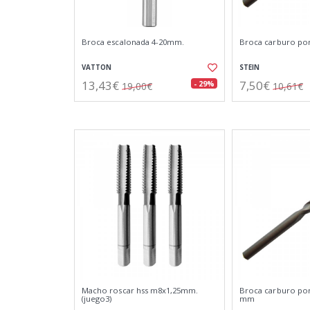
Broca escalonada 4-20mm.
Broca carburo po
VATTON
STEIN
13,43€
7,50€
- 29%
19,00€
10,61€
Macho roscar hss m8x1,25mm.
Broca carburo por
(juego3)
mm