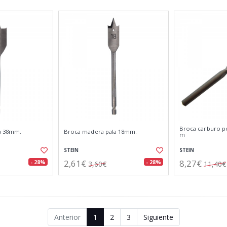
Broca carburo p
a 38mm.
Broca madera pala 18mm.
m
STEIN
STEIN
2,61€
8,27€
- 28%
- 28%
3,60€
11,40€
Anterior
1
2
3
Siguiente