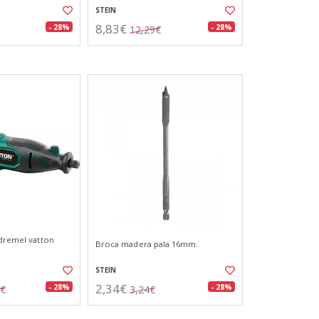
STEIN
8,83€
- 28%
- 28%
12,29€
 dremel vatton
Broca madera pala 16mm.
STEIN
2,34€
- 28%
- 28%
8€
3,24€