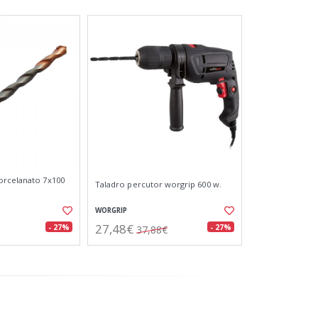
orcelanato 7x100
Taladro percutor worgrip 600 w.
WORGRIP
27,48€
- 27%
- 27%
37,88€