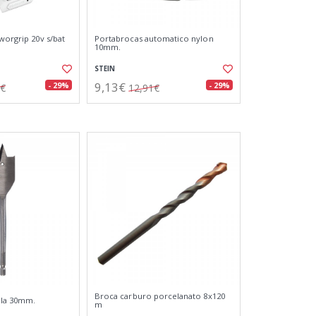
worgrip 20v s/bat
Portabrocas automatico nylon
10mm.
STEIN
9,13€
- 29%
- 29%
5€
12,91€
Broca carburo porcelanato 8x120
ala 30mm.
m