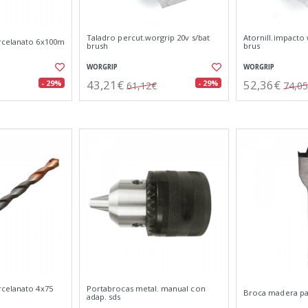
Taladro percut.worgrip 20v s/bat
Atornill.impacto 
rcelanato 6x100m
brush
brus
WORGRIP
WORGRIP
43,21€
52,36€
- 29%
- 29%
61,12€
74,0
celanato 4x75
Portabrocas metal. manual con
Broca madera p
adap. sds