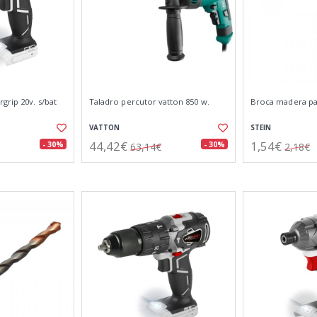
grip 20v. s/bat
Taladro percutor vatton 850 w.
Broca madera p
VATTON
STEIN
44,42€
1,54€
- 30%
- 30%
63,14€
2,18€