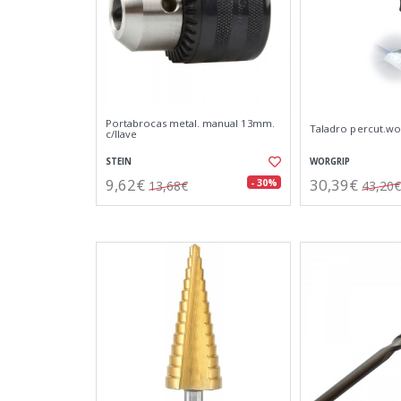
Portabrocas metal. manual 13mm.
Taladro percut.wor
c/llave
STEIN
WORGRIP
9,62€
30,39€
- 30%
13,68€
43,20€