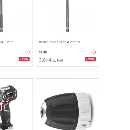
ala 10mm.
Broca madera pala 25mm.
STEIN
3,64€
- 29%
- 29%
5,15€