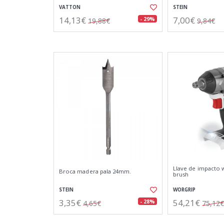
VATTON
STEIN
14,13€
7,00€
- 29%
19,88€
9,84€
Llave de impacto w
Broca madera pala 24mm.
brush
STEIN
WORGRIP
3,35€
54,21€
- 28%
4,65€
75,12€