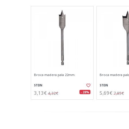
Broca madera pala 22mm.
Broca madera pal
STEIN
STEIN
3,13€
5,69€
- 28%
4,32€
7,85€