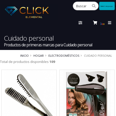
Powered
by
Tra
Cuidado personal
Productos de primeras marcas para Cuidado personal
INICIO
HOGAR
ELECTRODOMÉSTICOS
CUIDADO PERSONAL
Total de productos disponibles
109