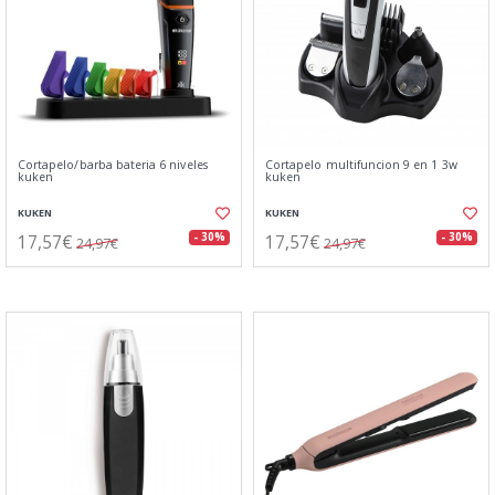
Cortapelo/barba bateria 6 niveles
Cortapelo multifuncion 9 en 1 3w
kuken
kuken
KUKEN
KUKEN
17,57€
17,57€
- 30%
- 30%
24,97€
24,97€