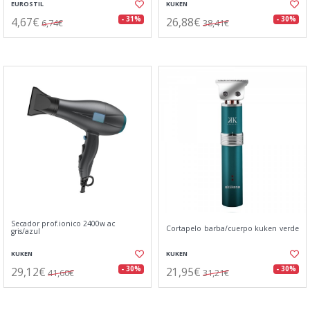
EUROSTIL
KUKEN
4,67€
26,88€
- 31%
- 30%
6,74€
38,41€
Secador prof.ionico 2400w ac
Cortapelo barba/cuerpo kuken verde
gris/azul
KUKEN
KUKEN
29,12€
21,95€
- 30%
- 30%
41,60€
31,21€