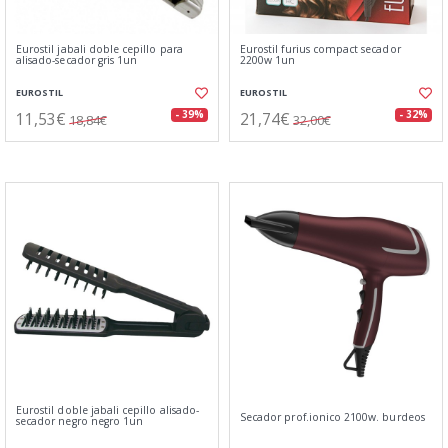
Eurostil jabali doble cepillo para
Eurostil furius compact secador
alisado-secador gris 1un
2200w 1un
EUROSTIL
EUROSTIL
11,53€
21,74€
- 39%
- 32%
18,84€
32,00€
Eurostil doble jabali cepillo alisado-
Secador prof.ionico 2100w. burdeos
secador negro negro 1un