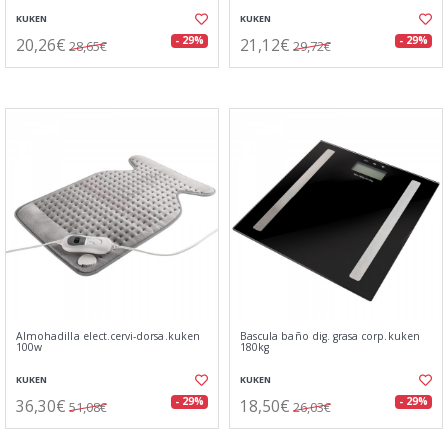
KUKEN
KUKEN
20,26€
21,12€
- 29%
- 29%
28,65€
29,72€
Almohadilla elect.cervi-dorsa.kuken
Bascula baño dig. grasa corp.kuken
100w
180kg
KUKEN
KUKEN
36,30€
18,50€
- 29%
- 29%
51,08€
26,03€