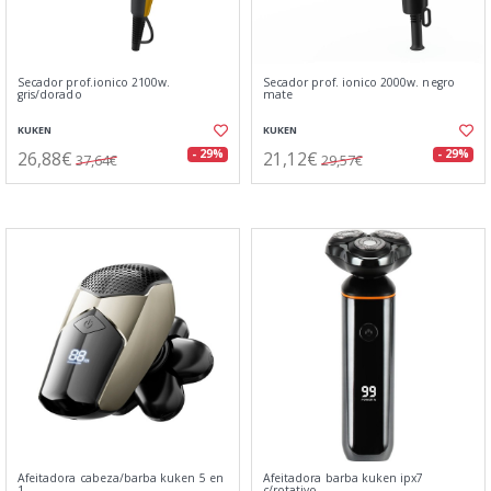
Secador prof.ionico 2100w.
Secador prof. ionico 2000w. negro
gris/dorado
mate
KUKEN
KUKEN
26,88€
21,12€
- 29%
- 29%
37,64€
29,57€
Afeitadora cabeza/barba kuken 5 en
Afeitadora barba kuken ipx7
1
c/rotativo