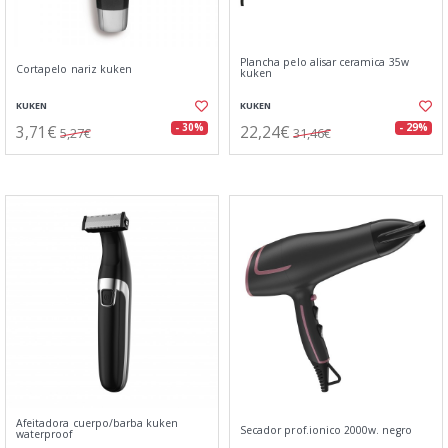
Plancha pelo alisar ceramica 35w
Cortapelo nariz kuken
kuken
KUKEN
KUKEN
3,71€
22,24€
- 30%
- 29%
5,27€
31,46€
Afeitadora cuerpo/barba kuken
Secador prof.ionico 2000w. negro
waterproof