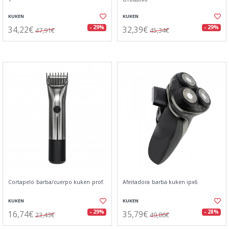
KUKEN
KUKEN
34,22€
32,39€
- 29%
- 29%
47,91€
45,34€
Cortapelo barba/cuerpo kuken prof.
Afeitadora barba kuken ipx6
KUKEN
KUKEN
16,74€
35,79€
- 29%
- 28%
23,43€
49,86€