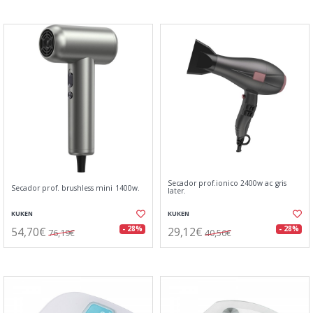
Secador prof.ionico 2400w ac gris
Secador prof. brushless mini 1400w.
later.
KUKEN
KUKEN
54,70€
29,12€
- 28%
- 28%
76,19€
40,56€