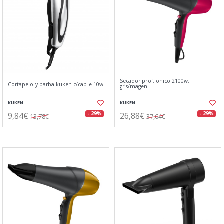
Secador prof.ionico 2100w.
Cortapelo y barba kuken c/cable 10w
gris/magen
KUKEN
KUKEN
9,84€
26,88€
- 29%
- 29%
13,78€
37,64€