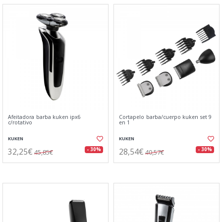
Afeitadora barba kuken ipx6
Cortapelo barba/cuerpo kuken set 9
c/rotativo
en 1
KUKEN
KUKEN
32,25€
28,54€
- 30%
- 30%
45,85€
40,57€