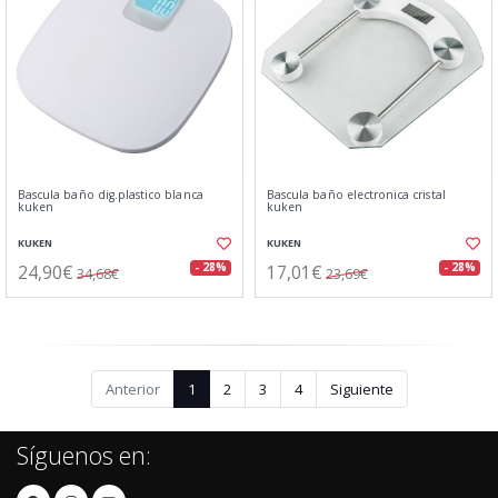
Bascula baño dig.plastico blanca
Bascula baño electronica cristal
kuken
kuken
KUKEN
KUKEN
24,90€
17,01€
- 28%
- 28%
34,68€
23,69€
Anterior
1
2
3
4
Siguiente
Síguenos en: