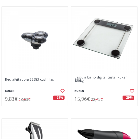
Bascula baño digital cristal kuken
Rec. afeitadora 32683 cuchillas
180kg
KUKEN
KUKEN
9,83€
15,96€
- 29%
- 29%
13,83€
22,45€