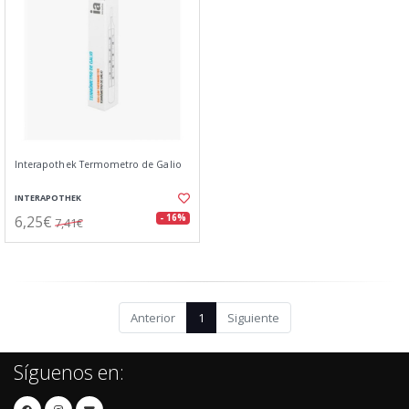
Interapothek Termometro de Galio
INTERAPOTHEK
6,25€
- 16%
7,41€
Anterior
1
Siguiente
Síguenos en: