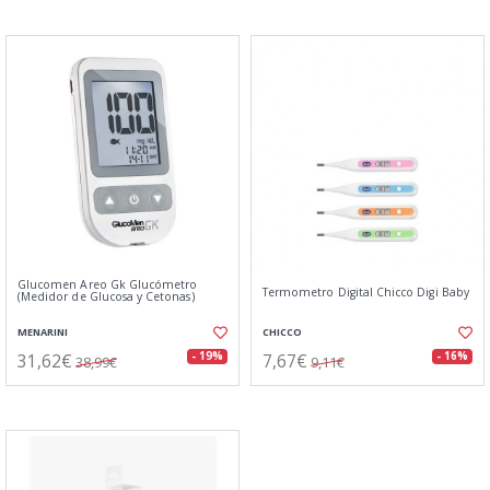
Glucomen Areo Gk Glucómetro
Termometro Digital Chicco Digi Baby
(Medidor de Glucosa y Cetonas)
MENARINI
CHICCO
31,62€
7,67€
- 19%
- 16%
38,99€
9,11€