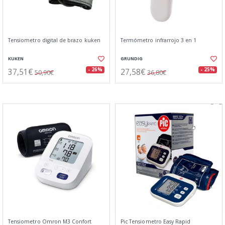
Tensiometro digital de brazo kuken
Termómetro infrarrojo 3 en 1
KUKEN
GRUNDIG
37,51€
27,58€
- 26%
- 25%
50,90€
36,80€
Tensiometro Omron M3 Confort
Pic Tensiometro Easy Rapid