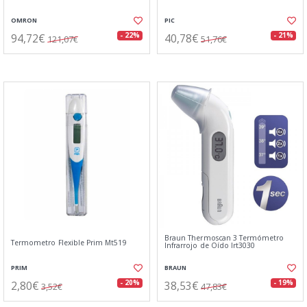
OMRON
PIC
94,72€
40,78€
- 22%
- 21%
121,07€
51,76€
Braun Thermoscan 3 Termómetro
Termometro Flexible Prim Mt519
Infrarrojo de Oído Irt3030
PRIM
BRAUN
2,80€
38,53€
- 20%
- 19%
3,52€
47,83€