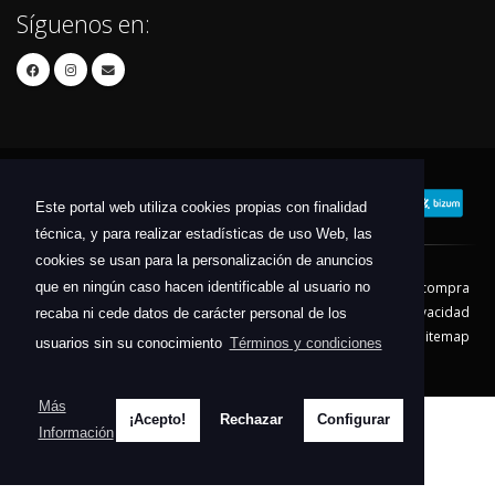
Síguenos en:
Este portal web utiliza cookies propias con finalidad
técnica, y para realizar estadísticas de uso Web, las
cookies se usan para la personalización de anuncios
que en ningún caso hacen identificable al usuario no
Contacto
Aviso Legal
Condiciones de compra
Política de envíos
Política de devolución
Política de Privacidad
recaba ni cede datos de carácter personal de los
Política de Cookies
Sitemap
usuarios sin su conocimiento
Términos y condiciones
© 2026 - Todos los derechos reservados.
Más
¡Acepto!
Rechazar
Configurar
Información