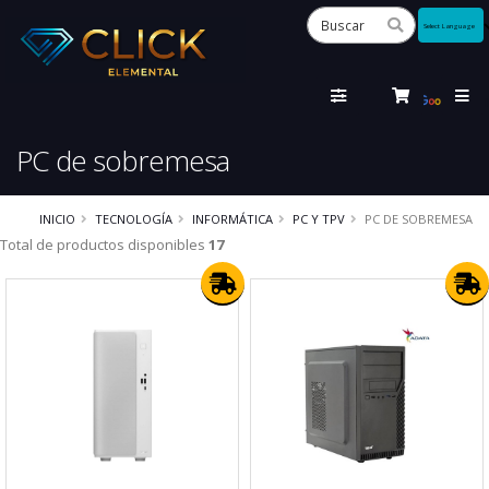
Powered
by
Tra
PC de sobremesa
INICIO
TECNOLOGÍA
INFORMÁTICA
PC Y TPV
PC DE SOBREMESA
Total de productos disponibles
17