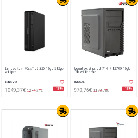
Lenovo tc m70s sff u5-225 16gb 512gb
Iggual pc st psipch714 i7-12700 16gb
w11pro
1tb w11home
LENOVO
IGGUAL
1049,37€
970,76€
- 18%
- 18%
1274,24€
1178,78€