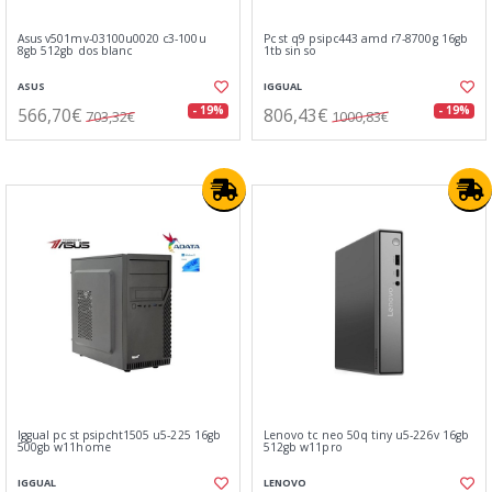
Asus v501mv-03100u0020 c3-100u
Pc st q9 psipc443 amd r7-8700g 16gb
8gb 512gb dos blanc
1tb sin so
ASUS
IGGUAL
566,70€
806,43€
- 19%
- 19%
703,32€
1000,83€
Iggual pc st psipcht1505 u5-225 16gb
Lenovo tc neo 50q tiny u5-226v 16gb
500gb w11home
512gb w11pro
IGGUAL
LENOVO