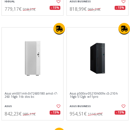
IGGUAL
ASUS BUSINESS
779,17€
818,99€
- 15%
- 15%
918,31€
965,24€
Asus vm501mh-0r72600180 amd r7-
Asus p500sv-05210h009x c5-210h
260 16gb 1tb dos bc
16gb 512gb w11pro
ASUS
ASUS BUSINESS
842,23€
954,51€
- 15%
- 15%
985,11€
1116,43€