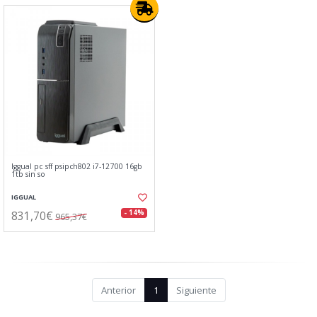
Iggual pc sff psipch802 i7-12700 16gb
1tb sin so
IGGUAL
831,70€
- 14%
965,37€
Anterior
1
Siguiente