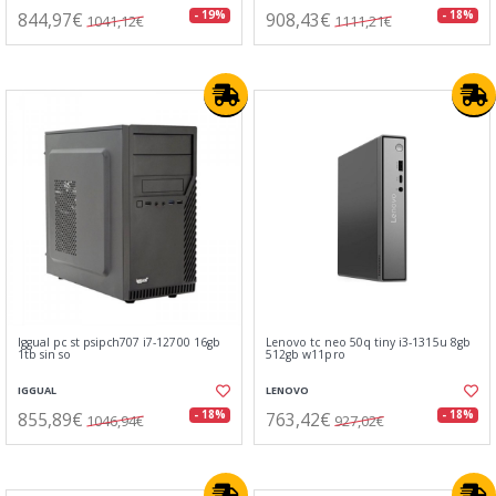
844,97€
908,43€
- 19%
- 18%
1041,12€
1111,21€
Iggual pc st psipch707 i7-12700 16gb
Lenovo tc neo 50q tiny i3-1315u 8gb
1tb sin so
512gb w11pro
IGGUAL
LENOVO
855,89€
763,42€
- 18%
- 18%
1046,94€
927,02€