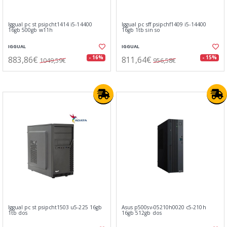
Iggual pc st psipcht1414 i5-14400
Iggual pc sff psipchf1409 i5-14400
16gb 500gb w11h
16gb 1tb sin so
IGGUAL
IGGUAL
883,86€
811,64€
- 16%
- 15%
1049,59€
956,58€
Iggual pc st psipcht1503 u5-225 16gb
Asus p500sv-05210h0020 c5-210h
1tb dos
16gb 512gb dos