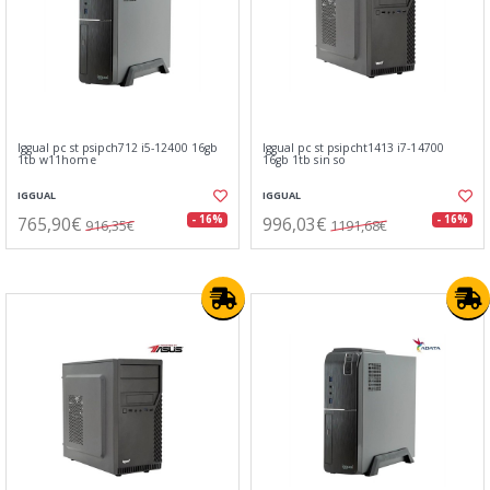
Iggual pc st psipch712 i5-12400 16gb
Iggual pc st psipcht1413 i7-14700
1tb w11home
16gb 1tb sin so
IGGUAL
IGGUAL
765,90€
996,03€
- 16%
- 16%
916,35€
1191,68€